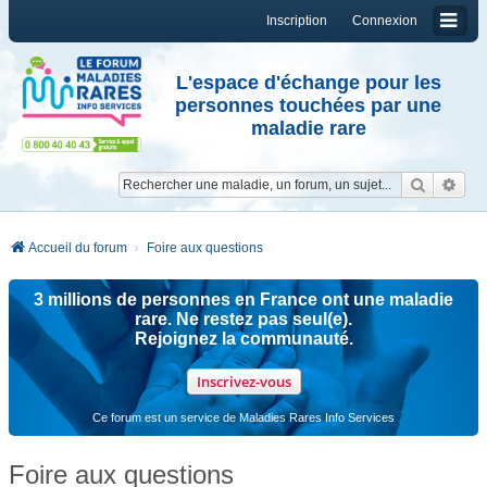
Inscription
Connexion
L'espace d'échange pour les
personnes touchées par une
maladie rare
Reche
Re
Accueil du forum
Foire aux questions
3 millions de personnes en France ont une maladie
rare. Ne restez pas seul(e).
Rejoignez la communauté.
Inscrivez-vous
Ce forum est un service de Maladies Rares Info Services
Foire aux questions