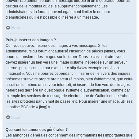
peuvent rapidement rendre un message illisible et un modérateur pourrait
décider de le modifier ou de le supprimer complètement. Les
administrateurs du forum peuvent également limiter le nombre
d’émoticônes qu’il est possible d’insérer à un message.
Haut
Puis-je insérer des images ?
Oui, vous pouvez insérer des images à vos messages. Si les
administrateurs du forum ont autorisé l’insertion de pièces jointes, vous
pourrez transférer des images sur le forum. Dans le cas contraire, vous
devrez insérer un lien vers une image distante, hébergée sur un serveur
internet public, comme par exemple « http://www.exemple.com/mon-
image.gif ». Vous ne pourrez cependant ni insérer de lien vers des images
présentes sur votre propre ordinateur (à moins, bien évidemment, que celui-
ci soit en lui-même un serveur internet), ni insérer de lien vers des images
hébergées derrière un quelconque système d’authentification, comme par
exemple les services de messagerie électronique de Outlook ou de Yahoo,
les sites protégés par un mot de passe, etc. Pour insérer une image, utilisez
la balise BBCode « [img] ».
Haut
Que sont les annonces générales ?
Les annonces générales contiennent des informations très importantes que