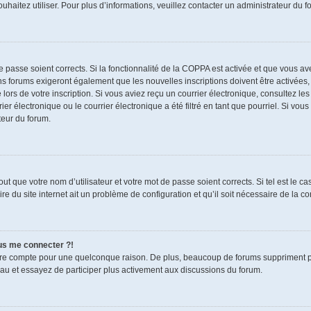
souhaitez utiliser. Pour plus d’informations, veuillez contacter un administrateur du f
de passe soient corrects. Si la fonctionnalité de la COPPA est activée et que vous a
ns forums exigeront également que les nouvelles inscriptions doivent être activées,
 lors de votre inscription. Si vous aviez reçu un courrier électronique, consultez le
électronique ou le courrier électronique a été filtré en tant que pourriel. Si vous
teur du forum.
t que votre nom d’utilisateur et votre mot de passe soient corrects. Si tel est le c
re du site internet ait un problème de configuration et qu’il soit nécessaire de la cor
lus me connecter ?!
tre compte pour une quelconque raison. De plus, beaucoup de forums suppriment pério
eau et essayez de participer plus activement aux discussions du forum.