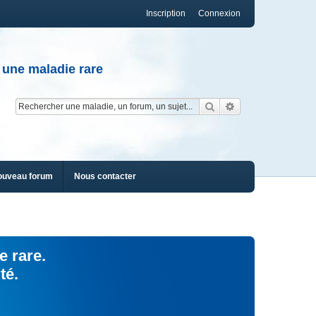
Inscription
Connexion
 une maladie rare
Rechercher
Recherche av
ouveau forum
Nous contacter
e rare.
té.