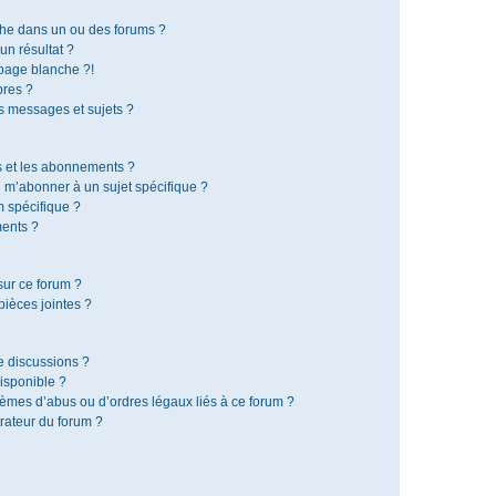
che dans un ou des forums ?
n résultat ?
page blanche ?!
res ?
 messages et sujets ?
is et les abonnements ?
 m’abonner à un sujet spécifique ?
 spécifique ?
ents ?
sur ce forum ?
ièces jointes ?
e discussions ?
disponible ?
lèmes d’abus ou d’ordres légaux liés à ce forum ?
rateur du forum ?