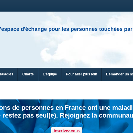
'espace d'échange pour les personnes touchées par
maladies
Charte
L'équipe
Pour aller plus loin
Demander un n
ions de personnes en France ont une maladi
 restez pas seul(e). Rejoignez la communau
Inscrivez-vous