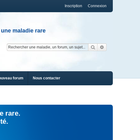
Inscription
Connexion
 une maladie rare
Rechercher
Recherche av
ouveau forum
Nous contacter
e rare.
té.