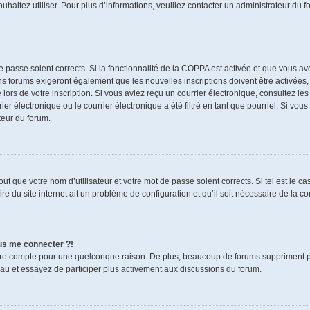
souhaitez utiliser. Pour plus d’informations, veuillez contacter un administrateur du f
de passe soient corrects. Si la fonctionnalité de la COPPA est activée et que vous a
ns forums exigeront également que les nouvelles inscriptions doivent être activées,
 lors de votre inscription. Si vous aviez reçu un courrier électronique, consultez le
électronique ou le courrier électronique a été filtré en tant que pourriel. Si vous
teur du forum.
t que votre nom d’utilisateur et votre mot de passe soient corrects. Si tel est le c
re du site internet ait un problème de configuration et qu’il soit nécessaire de la cor
lus me connecter ?!
tre compte pour une quelconque raison. De plus, beaucoup de forums suppriment pério
eau et essayez de participer plus activement aux discussions du forum.