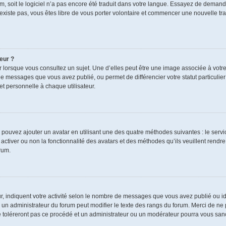
rum, soit le logiciel n’a pas encore été traduit dans votre langue. Essayez de demand
n’existe pas, vous êtes libre de vous porter volontaire et commencer une nouvelle tra
eur ?
r lorsque vous consultez un sujet. Une d’elles peut être une image associée à votr
de messages que vous avez publié, ou permet de différencier votre statut particulie
t personnelle à chaque utilisateur.
s pouvez ajouter un avatar en utilisant une des quatre méthodes suivantes : le servic
ctiver ou non la fonctionnalité des avatars et des méthodes qu’ils veuillent rendre 
rum.
r, indiquent votre activité selon le nombre de messages que vous avez publié ou ide
ul un administrateur du forum peut modifier le texte des rangs du forum. Merci de 
e toléreront pas ce procédé et un administrateur ou un modérateur pourra vous sa