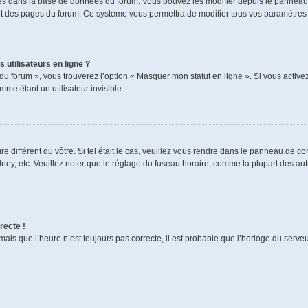
ckés dans la base de données du forum. Vous pouvez les modifier depuis le panneau de
aut des pages du forum. Ce système vous permettra de modifier tous vos paramètres 
 utilisateurs en ligne ?
du forum », vous trouverez l’option « Masquer mon statut en ligne ». Si vous activez
e étant un utilisateur invisible.
re différent du vôtre. Si tel était le cas, veuillez vous rendre dans le panneau de cont
, etc. Veuillez noter que le réglage du fuseau horaire, comme la plupart des autres
recte !
mais que l’heure n’est toujours pas correcte, il est probable que l’horloge du serveur