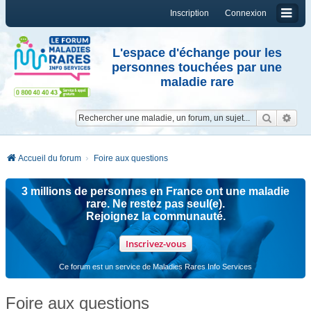
Inscription
Connexion
L'espace d'échange pour les
personnes touchées par une
maladie rare
Reche
Re
Accueil du forum
Foire aux questions
3 millions de personnes en France ont une maladie
rare. Ne restez pas seul(e).
Rejoignez la communauté.
Inscrivez-vous
Ce forum est un service de Maladies Rares Info Services
Foire aux questions