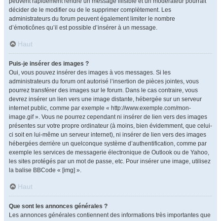
peuvent rapidement rendre un message illisible et un modérateur pourrait
décider de le modifier ou de le supprimer complètement. Les
administrateurs du forum peuvent également limiter le nombre
d’émoticônes qu’il est possible d’insérer à un message.
Haut
Puis-je insérer des images ?
Oui, vous pouvez insérer des images à vos messages. Si les
administrateurs du forum ont autorisé l’insertion de pièces jointes, vous
pourrez transférer des images sur le forum. Dans le cas contraire, vous
devrez insérer un lien vers une image distante, hébergée sur un serveur
internet public, comme par exemple « http://www.exemple.com/mon-
image.gif ». Vous ne pourrez cependant ni insérer de lien vers des images
présentes sur votre propre ordinateur (à moins, bien évidemment, que celui-
ci soit en lui-même un serveur internet), ni insérer de lien vers des images
hébergées derrière un quelconque système d’authentification, comme par
exemple les services de messagerie électronique de Outlook ou de Yahoo,
les sites protégés par un mot de passe, etc. Pour insérer une image, utilisez
la balise BBCode « [img] ».
Haut
Que sont les annonces générales ?
Les annonces générales contiennent des informations très importantes que