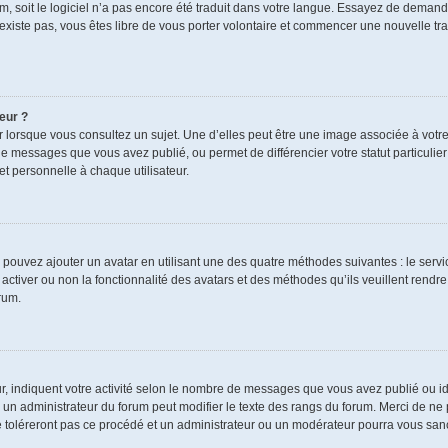
rum, soit le logiciel n’a pas encore été traduit dans votre langue. Essayez de demand
n’existe pas, vous êtes libre de vous porter volontaire et commencer une nouvelle tra
eur ?
r lorsque vous consultez un sujet. Une d’elles peut être une image associée à votr
de messages que vous avez publié, ou permet de différencier votre statut particulie
t personnelle à chaque utilisateur.
s pouvez ajouter un avatar en utilisant une des quatre méthodes suivantes : le servic
ctiver ou non la fonctionnalité des avatars et des méthodes qu’ils veuillent rendre 
rum.
r, indiquent votre activité selon le nombre de messages que vous avez publié ou ide
ul un administrateur du forum peut modifier le texte des rangs du forum. Merci de 
e toléreront pas ce procédé et un administrateur ou un modérateur pourra vous sa