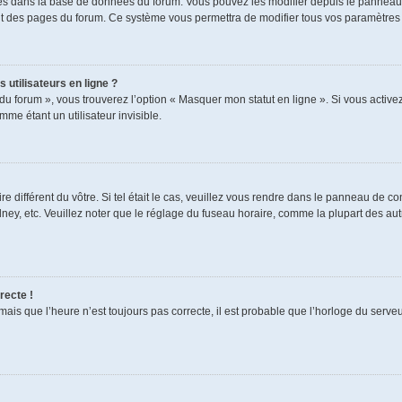
ckés dans la base de données du forum. Vous pouvez les modifier depuis le panneau de
aut des pages du forum. Ce système vous permettra de modifier tous vos paramètres 
 utilisateurs en ligne ?
du forum », vous trouverez l’option « Masquer mon statut en ligne ». Si vous activez
e étant un utilisateur invisible.
re différent du vôtre. Si tel était le cas, veuillez vous rendre dans le panneau de cont
, etc. Veuillez noter que le réglage du fuseau horaire, comme la plupart des autres
recte !
mais que l’heure n’est toujours pas correcte, il est probable que l’horloge du serveur