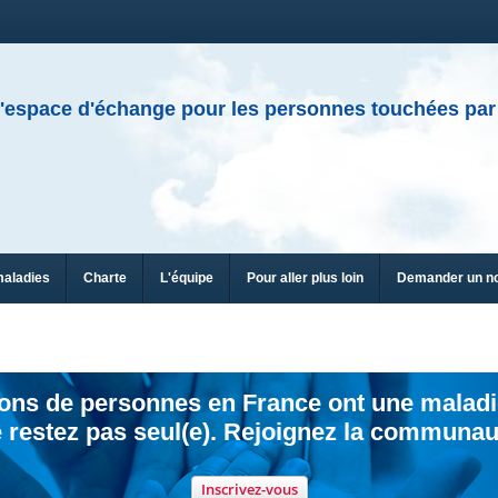
'espace d'échange pour les personnes touchées par
maladies
Charte
L'équipe
Pour aller plus loin
Demander un n
ions de personnes en France ont une maladi
 restez pas seul(e). Rejoignez la communau
Inscrivez-vous