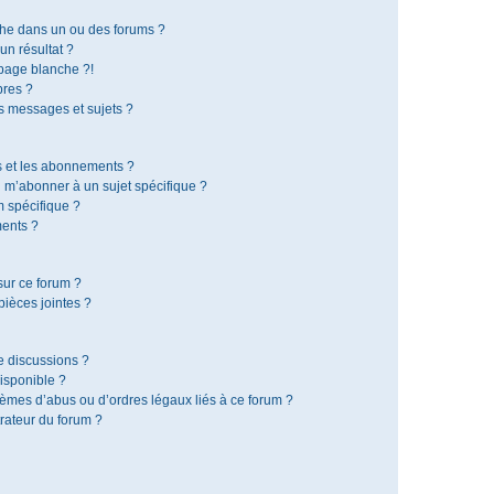
che dans un ou des forums ?
n résultat ?
page blanche ?!
res ?
 messages et sujets ?
is et les abonnements ?
 m’abonner à un sujet spécifique ?
 spécifique ?
ents ?
sur ce forum ?
ièces jointes ?
e discussions ?
disponible ?
lèmes d’abus ou d’ordres légaux liés à ce forum ?
rateur du forum ?