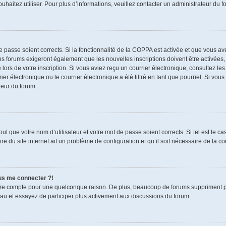
souhaitez utiliser. Pour plus d’informations, veuillez contacter un administrateur du f
de passe soient corrects. Si la fonctionnalité de la COPPA est activée et que vous a
ns forums exigeront également que les nouvelles inscriptions doivent être activées,
 lors de votre inscription. Si vous aviez reçu un courrier électronique, consultez le
électronique ou le courrier électronique a été filtré en tant que pourriel. Si vous
teur du forum.
t que votre nom d’utilisateur et votre mot de passe soient corrects. Si tel est le c
re du site internet ait un problème de configuration et qu’il soit nécessaire de la cor
lus me connecter ?!
tre compte pour une quelconque raison. De plus, beaucoup de forums suppriment pério
eau et essayez de participer plus activement aux discussions du forum.