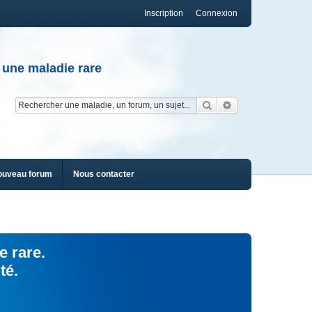
Inscription
Connexion
 une maladie rare
Rechercher
Recherche av
ouveau forum
Nous contacter
e rare.
té.