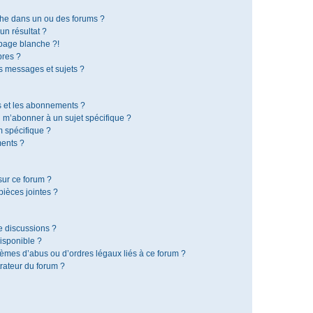
che dans un ou des forums ?
n résultat ?
page blanche ?!
res ?
 messages et sujets ?
is et les abonnements ?
 m’abonner à un sujet spécifique ?
 spécifique ?
ents ?
sur ce forum ?
ièces jointes ?
e discussions ?
disponible ?
lèmes d’abus ou d’ordres légaux liés à ce forum ?
rateur du forum ?