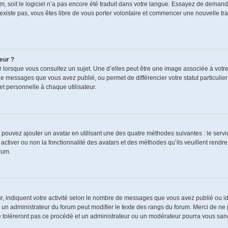
rum, soit le logiciel n’a pas encore été traduit dans votre langue. Essayez de demand
n’existe pas, vous êtes libre de vous porter volontaire et commencer une nouvelle tra
eur ?
r lorsque vous consultez un sujet. Une d’elles peut être une image associée à votr
de messages que vous avez publié, ou permet de différencier votre statut particulie
t personnelle à chaque utilisateur.
s pouvez ajouter un avatar en utilisant une des quatre méthodes suivantes : le servic
ctiver ou non la fonctionnalité des avatars et des méthodes qu’ils veuillent rendre 
rum.
r, indiquent votre activité selon le nombre de messages que vous avez publié ou ide
ul un administrateur du forum peut modifier le texte des rangs du forum. Merci de 
e toléreront pas ce procédé et un administrateur ou un modérateur pourra vous sa