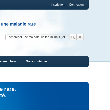
Inscription
Connexion
 une maladie rare
Rechercher
Recherche av
ouveau forum
Nous contacter
e rare.
té.