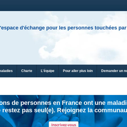
'espace d'échange pour les personnes touchées par
maladies
Charte
L'équipe
Pour aller plus loin
Demander un n
ions de personnes en France ont une maladi
 restez pas seul(e). Rejoignez la communau
Inscrivez-vous