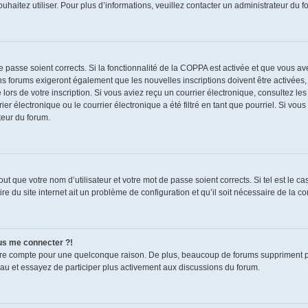
souhaitez utiliser. Pour plus d’informations, veuillez contacter un administrateur du f
de passe soient corrects. Si la fonctionnalité de la COPPA est activée et que vous a
ns forums exigeront également que les nouvelles inscriptions doivent être activées,
 lors de votre inscription. Si vous aviez reçu un courrier électronique, consultez le
électronique ou le courrier électronique a été filtré en tant que pourriel. Si vous
teur du forum.
t que votre nom d’utilisateur et votre mot de passe soient corrects. Si tel est le c
re du site internet ait un problème de configuration et qu’il soit nécessaire de la cor
lus me connecter ?!
tre compte pour une quelconque raison. De plus, beaucoup de forums suppriment pério
eau et essayez de participer plus activement aux discussions du forum.