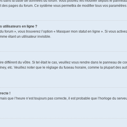
ckés dans la base de données du forum. Vous pouvez les modifier depuis le panneau de
aut des pages du forum. Ce système vous permettra de modifier tous vos paramètres 
 utilisateurs en ligne ?
du forum », vous trouverez l’option « Masquer mon statut en ligne ». Si vous activez
e étant un utilisateur invisible.
re différent du vôtre. Si tel était le cas, veuillez vous rendre dans le panneau de cont
, etc. Veuillez noter que le réglage du fuseau horaire, comme la plupart des autres
recte !
mais que l’heure n’est toujours pas correcte, il est probable que l’horloge du serveur