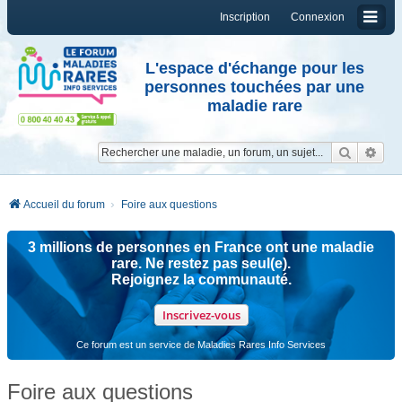
Inscription
Connexion
L'espace d'échange pour les
personnes touchées par une
maladie rare
Reche
Re
Accueil du forum
Foire aux questions
3 millions de personnes en France ont une maladie
rare. Ne restez pas seul(e).
Rejoignez la communauté.
Inscrivez-vous
Ce forum est un service de Maladies Rares Info Services
Foire aux questions