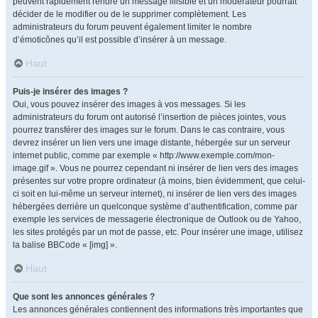
peuvent rapidement rendre un message illisible et un modérateur pourrait
décider de le modifier ou de le supprimer complètement. Les
administrateurs du forum peuvent également limiter le nombre
d’émoticônes qu’il est possible d’insérer à un message.
Haut
Puis-je insérer des images ?
Oui, vous pouvez insérer des images à vos messages. Si les
administrateurs du forum ont autorisé l’insertion de pièces jointes, vous
pourrez transférer des images sur le forum. Dans le cas contraire, vous
devrez insérer un lien vers une image distante, hébergée sur un serveur
internet public, comme par exemple « http://www.exemple.com/mon-
image.gif ». Vous ne pourrez cependant ni insérer de lien vers des images
présentes sur votre propre ordinateur (à moins, bien évidemment, que celui-
ci soit en lui-même un serveur internet), ni insérer de lien vers des images
hébergées derrière un quelconque système d’authentification, comme par
exemple les services de messagerie électronique de Outlook ou de Yahoo,
les sites protégés par un mot de passe, etc. Pour insérer une image, utilisez
la balise BBCode « [img] ».
Haut
Que sont les annonces générales ?
Les annonces générales contiennent des informations très importantes que