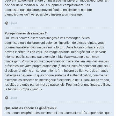
peuvent rapidement rendre un message illisible et un modérateur pourrait
décider de le modifier ou de le supprimer complètement. Les
administrateurs du forum peuvent également limiter le nombre
d’émoticônes qu’il est possible d’insérer à un message.
Haut
Puis-je insérer des images ?
Oui, vous pouvez insérer des images à vos messages. Si les
administrateurs du forum ont autorisé l’insertion de pièces jointes, vous
pourrez transférer des images sur le forum. Dans le cas contraire, vous
devrez insérer un lien vers une image distante, hébergée sur un serveur
internet public, comme par exemple « http://www.exemple.com/mon-
image.gif ». Vous ne pourrez cependant ni insérer de lien vers des images
présentes sur votre propre ordinateur (à moins, bien évidemment, que celui-
ci soit en lui-même un serveur internet), ni insérer de lien vers des images
hébergées derrière un quelconque système d’authentification, comme par
exemple les services de messagerie électronique de Outlook ou de Yahoo,
les sites protégés par un mot de passe, etc. Pour insérer une image, utilisez
la balise BBCode « [img] ».
Haut
Que sont les annonces générales ?
Les annonces générales contiennent des informations très importantes que