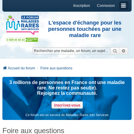
Inscription
Connexion
L'espace d'échange pour les
personnes touchées par une
maladie rare
Reche
Re
Accueil du forum
Foire aux questions
3 millions de personnes en France ont une maladie
rare. Ne restez pas seul(e).
Rejoignez la communauté.
Inscrivez-vous
Ce forum est un service de Maladies Rares Info Services
Foire aux questions