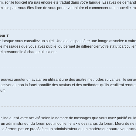
rum, soit le logiciel n’a pas encore été traduit dans votre langue. Essayez de demand
n’existe pas, vous êtes libre de vous porter volontaire et commencer une nouvelle tra
eur ?
r lorsque vous consultez un sujet. Une d’elles peut être une image associée à votr
de messages que vous avez publié, ou permet de différencier votre statut particulie
t personnelle à chaque utilisateur.
s pouvez ajouter un avatar en utilisant une des quatre méthodes suivantes : le servic
ctiver ou non la fonctionnalité des avatars et des méthodes qu’ils veuillent rendre 
rum.
r, indiquent votre activité selon le nombre de messages que vous avez publié ou ide
ul un administrateur du forum peut modifier le texte des rangs du forum. Merci de 
e toléreront pas ce procédé et un administrateur ou un modérateur pourra vous sa