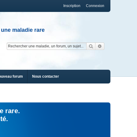
Inscription
Connexion
 une maladie rare
Rechercher
Recherche av
ouveau forum
Nous contacter
e rare.
té.