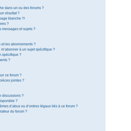
che dans un ou des forums ?
n résultat ?
page blanche ?!
res ?
 messages et sujets ?
is et les abonnements ?
 m’abonner à un sujet spécifique ?
 spécifique ?
ents ?
sur ce forum ?
ièces jointes ?
e discussions ?
disponible ?
lèmes d’abus ou d’ordres légaux liés à ce forum ?
rateur du forum ?