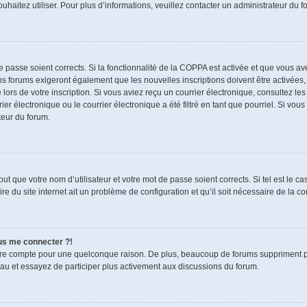
souhaitez utiliser. Pour plus d’informations, veuillez contacter un administrateur du f
de passe soient corrects. Si la fonctionnalité de la COPPA est activée et que vous a
ns forums exigeront également que les nouvelles inscriptions doivent être activées,
 lors de votre inscription. Si vous aviez reçu un courrier électronique, consultez le
électronique ou le courrier électronique a été filtré en tant que pourriel. Si vous
teur du forum.
t que votre nom d’utilisateur et votre mot de passe soient corrects. Si tel est le c
re du site internet ait un problème de configuration et qu’il soit nécessaire de la cor
lus me connecter ?!
tre compte pour une quelconque raison. De plus, beaucoup de forums suppriment pério
eau et essayez de participer plus activement aux discussions du forum.