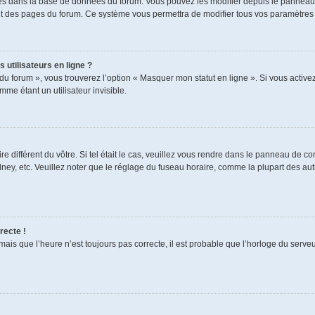
ckés dans la base de données du forum. Vous pouvez les modifier depuis le panneau de
aut des pages du forum. Ce système vous permettra de modifier tous vos paramètres 
 utilisateurs en ligne ?
du forum », vous trouverez l’option « Masquer mon statut en ligne ». Si vous activez
e étant un utilisateur invisible.
re différent du vôtre. Si tel était le cas, veuillez vous rendre dans le panneau de cont
, etc. Veuillez noter que le réglage du fuseau horaire, comme la plupart des autres
recte !
mais que l’heure n’est toujours pas correcte, il est probable que l’horloge du serveur