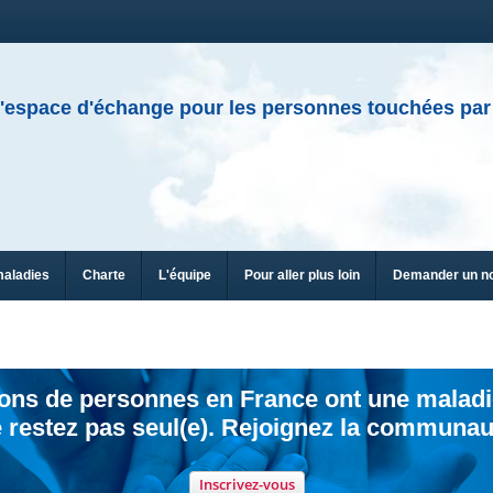
'espace d'échange pour les personnes touchées par
maladies
Charte
L'équipe
Pour aller plus loin
Demander un n
ions de personnes en France ont une maladi
 restez pas seul(e). Rejoignez la communau
Inscrivez-vous