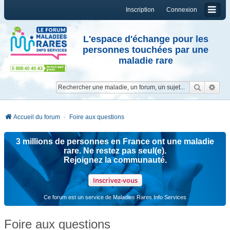
Inscription
Connexion
L'espace d'échange pour les
personnes touchées par une
maladie rare
Reche
Re
Accueil du forum
Foire aux questions
3 millions de personnes en France ont une maladie
rare. Ne restez pas seul(e).
Rejoignez la communauté.
Inscrivez-vous
Ce forum est un service de Maladies Rares Info Services
Foire aux questions