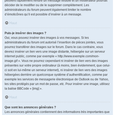
peuvent rapidement rendre un message illisible et un modérateur pourrait
décider de le modifier ou de le supprimer complètement. Les
administrateurs du forum peuvent également limiter le nombre
d’émoticônes qu’il est possible d’insérer à un message.
Haut
Puis-je insérer des images ?
Oui, vous pouvez insérer des images à vos messages. Si les
administrateurs du forum ont autorisé l’insertion de pièces jointes, vous
pourrez transférer des images sur le forum. Dans le cas contraire, vous
devrez insérer un lien vers une image distante, hébergée sur un serveur
internet public, comme par exemple « http://www.exemple.com/mon-
image.gif ». Vous ne pourrez cependant ni insérer de lien vers des images
présentes sur votre propre ordinateur (à moins, bien évidemment, que celui-
ci soit en lui-même un serveur internet), ni insérer de lien vers des images
hébergées derrière un quelconque système d’authentification, comme par
exemple les services de messagerie électronique de Outlook ou de Yahoo,
les sites protégés par un mot de passe, etc. Pour insérer une image, utilisez
la balise BBCode « [img] ».
Haut
Que sont les annonces générales ?
Les annonces générales contiennent des informations très importantes que