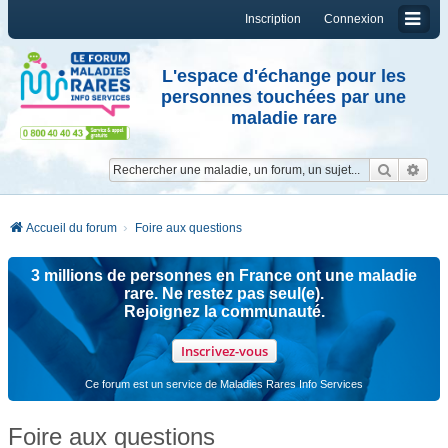
Inscription
Connexion
L'espace d'échange pour les
personnes touchées par une
maladie rare
Reche
Re
Accueil du forum
Foire aux questions
3 millions de personnes en France ont une maladie
rare. Ne restez pas seul(e).
Rejoignez la communauté.
Inscrivez-vous
Ce forum est un service de Maladies Rares Info Services
Foire aux questions