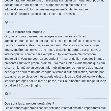
peuvent rapidement rendre un message illisible et un modérateur pourrait
décider de le modifier ou de le supprimer complètement. Les
administrateurs du forum peuvent également limiter le nombre
d’émoticônes qu’il est possible d’insérer à un message.
Haut
Puis-je insérer des images ?
Oui, vous pouvez insérer des images à vos messages. Si les
administrateurs du forum ont autorisé l’insertion de pièces jointes, vous
pourrez transférer des images sur le forum. Dans le cas contraire, vous
devrez insérer un lien vers une image distante, hébergée sur un serveur
internet public, comme par exemple « http://www.exemple.com/mon-
image.gif ». Vous ne pourrez cependant ni insérer de lien vers des images
présentes sur votre propre ordinateur (à moins, bien évidemment, que celui-
ci soit en lui-même un serveur internet), ni insérer de lien vers des images
hébergées derrière un quelconque système d’authentification, comme par
exemple les services de messagerie électronique de Outlook ou de Yahoo,
les sites protégés par un mot de passe, etc. Pour insérer une image, utilisez
la balise BBCode « [img] ».
Haut
Que sont les annonces générales ?
Les annonces générales contiennent des informations très importantes que