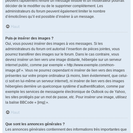
peuvent rapidement rendre un message illisible et un modérateur pourrait
décider de le modifier ou de le supprimer complètement. Les
administrateurs du forum peuvent également limiter le nombre
d’émoticônes qu’il est possible d’insérer à un message.
Haut
Puis-je insérer des images ?
Oui, vous pouvez insérer des images à vos messages. Si les
administrateurs du forum ont autorisé l’insertion de pièces jointes, vous
pourrez transférer des images sur le forum. Dans le cas contraire, vous
devrez insérer un lien vers une image distante, hébergée sur un serveur
internet public, comme par exemple « http://www.exemple.com/mon-
image.gif ». Vous ne pourrez cependant ni insérer de lien vers des images
présentes sur votre propre ordinateur (à moins, bien évidemment, que celui-
ci soit en lui-même un serveur internet), ni insérer de lien vers des images
hébergées derrière un quelconque système d’authentification, comme par
exemple les services de messagerie électronique de Outlook ou de Yahoo,
les sites protégés par un mot de passe, etc. Pour insérer une image, utilisez
la balise BBCode « [img] ».
Haut
Que sont les annonces générales ?
Les annonces générales contiennent des informations très importantes que