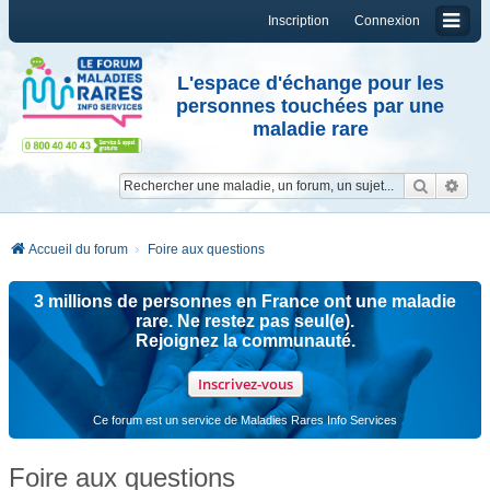
Inscription
Connexion
L'espace d'échange pour les
personnes touchées par une
maladie rare
Reche
Re
Accueil du forum
Foire aux questions
3 millions de personnes en France ont une maladie
rare. Ne restez pas seul(e).
Rejoignez la communauté.
Inscrivez-vous
Ce forum est un service de Maladies Rares Info Services
Foire aux questions