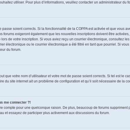
souhaitez utiliser. Pour plus d’informations, veuillez contacter un administrateur du f
de passe soient corrects. Si la fonctionnalité de la COPPA est activée et que vous a
ns forums exigeront également que les nouvelles inscriptions doivent être activées,
 lors de votre inscription. Si vous aviez reçu un courrier électronique, consultez le
électronique ou le courrier électronique a été filtré en tant que pourriel. Si vous
teur du forum.
t que votre nom d’utilisateur et votre mot de passe soient corrects. Si tel est le c
re du site internet ait un problème de configuration et qu’il soit nécessaire de la cor
lus me connecter ?!
tre compte pour une quelconque raison. De plus, beaucoup de forums suppriment pério
eau et essayez de participer plus activement aux discussions du forum.