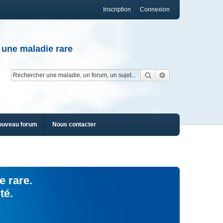
Inscription
Connexion
 une maladie rare
Rechercher
Recherche av
ouveau forum
Nous contacter
e rare.
té.