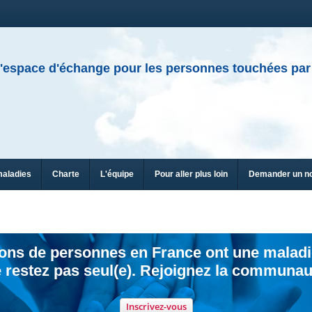
'espace d'échange pour les personnes touchées par
maladies
Charte
L'équipe
Pour aller plus loin
Demander un n
ions de personnes en France ont une maladi
 restez pas seul(e). Rejoignez la communau
Inscrivez-vous