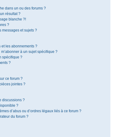
che dans un ou des forums ?
n résultat ?
page blanche ?!
res ?
 messages et sujets ?
is et les abonnements ?
 m’abonner à un sujet spécifique ?
 spécifique ?
ents ?
sur ce forum ?
ièces jointes ?
e discussions ?
disponible ?
lèmes d’abus ou d’ordres légaux liés à ce forum ?
rateur du forum ?