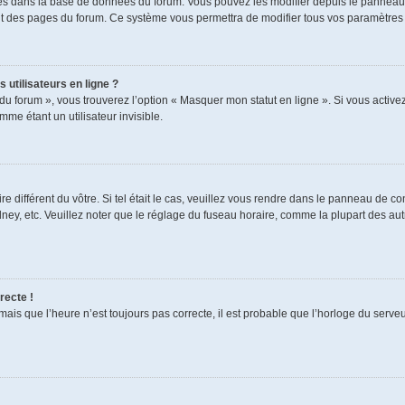
ckés dans la base de données du forum. Vous pouvez les modifier depuis le panneau de
aut des pages du forum. Ce système vous permettra de modifier tous vos paramètres 
 utilisateurs en ligne ?
du forum », vous trouverez l’option « Masquer mon statut en ligne ». Si vous activez
e étant un utilisateur invisible.
re différent du vôtre. Si tel était le cas, veuillez vous rendre dans le panneau de cont
, etc. Veuillez noter que le réglage du fuseau horaire, comme la plupart des autres
recte !
mais que l’heure n’est toujours pas correcte, il est probable que l’horloge du serveur