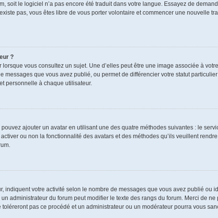
rum, soit le logiciel n’a pas encore été traduit dans votre langue. Essayez de demand
n’existe pas, vous êtes libre de vous porter volontaire et commencer une nouvelle tra
eur ?
r lorsque vous consultez un sujet. Une d’elles peut être une image associée à votr
de messages que vous avez publié, ou permet de différencier votre statut particulie
t personnelle à chaque utilisateur.
s pouvez ajouter un avatar en utilisant une des quatre méthodes suivantes : le servic
ctiver ou non la fonctionnalité des avatars et des méthodes qu’ils veuillent rendre 
rum.
r, indiquent votre activité selon le nombre de messages que vous avez publié ou ide
ul un administrateur du forum peut modifier le texte des rangs du forum. Merci de 
e toléreront pas ce procédé et un administrateur ou un modérateur pourra vous sa