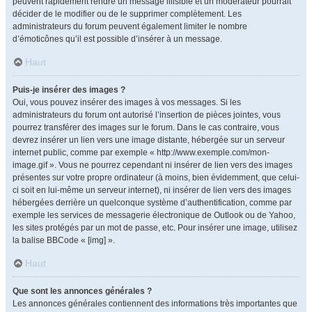
peuvent rapidement rendre un message illisible et un modérateur pourrait
décider de le modifier ou de le supprimer complètement. Les
administrateurs du forum peuvent également limiter le nombre
d’émoticônes qu’il est possible d’insérer à un message.
Haut
Puis-je insérer des images ?
Oui, vous pouvez insérer des images à vos messages. Si les
administrateurs du forum ont autorisé l’insertion de pièces jointes, vous
pourrez transférer des images sur le forum. Dans le cas contraire, vous
devrez insérer un lien vers une image distante, hébergée sur un serveur
internet public, comme par exemple « http://www.exemple.com/mon-
image.gif ». Vous ne pourrez cependant ni insérer de lien vers des images
présentes sur votre propre ordinateur (à moins, bien évidemment, que celui-
ci soit en lui-même un serveur internet), ni insérer de lien vers des images
hébergées derrière un quelconque système d’authentification, comme par
exemple les services de messagerie électronique de Outlook ou de Yahoo,
les sites protégés par un mot de passe, etc. Pour insérer une image, utilisez
la balise BBCode « [img] ».
Haut
Que sont les annonces générales ?
Les annonces générales contiennent des informations très importantes que