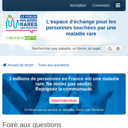
Inscription
Connexion
L'espace d'échange pour les
personnes touchées par une
maladie rare
Reche
Re
Accueil du forum
Foire aux questions
3 millions de personnes en France ont une maladie
rare. Ne restez pas seul(e).
Rejoignez la communauté.
Inscrivez-vous
Ce forum est un service de Maladies Rares Info Services
Foire aux questions