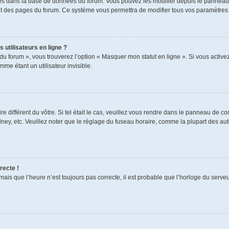
ckés dans la base de données du forum. Vous pouvez les modifier depuis le panneau de
aut des pages du forum. Ce système vous permettra de modifier tous vos paramètres 
 utilisateurs en ligne ?
du forum », vous trouverez l’option « Masquer mon statut en ligne ». Si vous activez
e étant un utilisateur invisible.
re différent du vôtre. Si tel était le cas, veuillez vous rendre dans le panneau de cont
, etc. Veuillez noter que le réglage du fuseau horaire, comme la plupart des autres
recte !
mais que l’heure n’est toujours pas correcte, il est probable que l’horloge du serveur