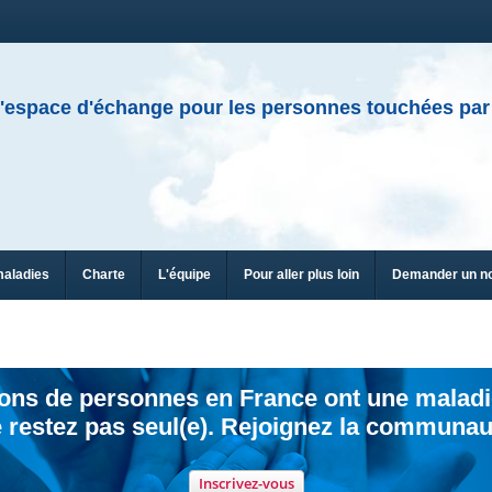
'espace d'échange pour les personnes touchées par
maladies
Charte
L'équipe
Pour aller plus loin
Demander un n
ions de personnes en France ont une maladi
 restez pas seul(e). Rejoignez la communau
Inscrivez-vous