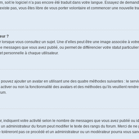
rum, soit le logiciel n’a pas encore été traduit dans votre langue. Essayez de demand
n’existe pas, vous êtes libre de vous porter volontaire et commencer une nouvelle tra
eur ?
r lorsque vous consultez un sujet. Une d’elles peut être une image associée à votr
de messages que vous avez publié, ou permet de différencier votre statut particulie
t personnelle à chaque utilisateur.
s pouvez ajouter un avatar en utilisant une des quatre méthodes suivantes : le servic
ctiver ou non la fonctionnalité des avatars et des méthodes qu’ils veuillent rendre 
rum.
r, indiquent votre activité selon le nombre de messages que vous avez publié ou ide
ul un administrateur du forum peut modifier le texte des rangs du forum. Merci de 
e toléreront pas ce procédé et un administrateur ou un modérateur pourra vous sa