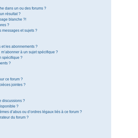
che dans un ou des forums ?
n résultat ?
page blanche ?!
res ?
 messages et sujets ?
is et les abonnements ?
 m’abonner à un sujet spécifique ?
 spécifique ?
ents ?
sur ce forum ?
ièces jointes ?
e discussions ?
disponible ?
lèmes d’abus ou d’ordres légaux liés à ce forum ?
rateur du forum ?