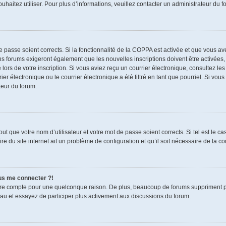
souhaitez utiliser. Pour plus d’informations, veuillez contacter un administrateur du f
de passe soient corrects. Si la fonctionnalité de la COPPA est activée et que vous a
ns forums exigeront également que les nouvelles inscriptions doivent être activées,
 lors de votre inscription. Si vous aviez reçu un courrier électronique, consultez le
électronique ou le courrier électronique a été filtré en tant que pourriel. Si vous
teur du forum.
t que votre nom d’utilisateur et votre mot de passe soient corrects. Si tel est le c
re du site internet ait un problème de configuration et qu’il soit nécessaire de la cor
lus me connecter ?!
tre compte pour une quelconque raison. De plus, beaucoup de forums suppriment pério
eau et essayez de participer plus activement aux discussions du forum.