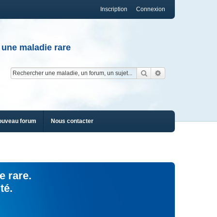
Inscription
Connexion
 une maladie rare
Rechercher
Recherche av
ouveau forum
Nous contacter
e rare.
té.