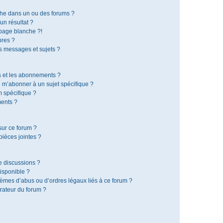
che dans un ou des forums ?
n résultat ?
page blanche ?!
res ?
 messages et sujets ?
is et les abonnements ?
 m’abonner à un sujet spécifique ?
 spécifique ?
ents ?
sur ce forum ?
ièces jointes ?
e discussions ?
disponible ?
lèmes d’abus ou d’ordres légaux liés à ce forum ?
rateur du forum ?