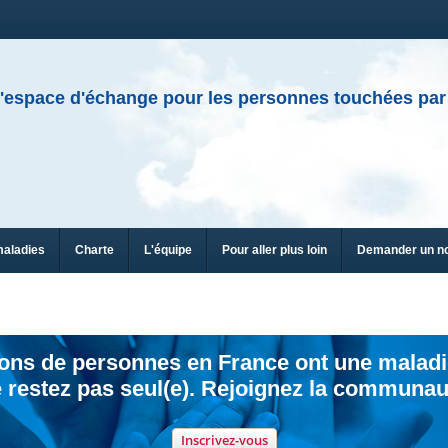
'espace d'échange pour les personnes touchées par
maladies
Charte
L'équipe
Pour aller plus loin
Demander un n
ions de personnes en France ont une maladi
 restez pas seul(e). Rejoignez la communau
Inscrivez-vous