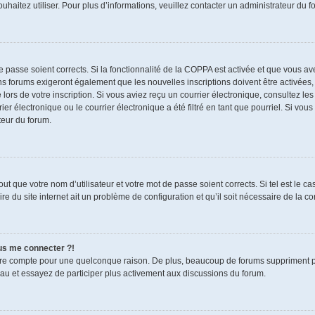
souhaitez utiliser. Pour plus d’informations, veuillez contacter un administrateur du f
de passe soient corrects. Si la fonctionnalité de la COPPA est activée et que vous a
ns forums exigeront également que les nouvelles inscriptions doivent être activées,
 lors de votre inscription. Si vous aviez reçu un courrier électronique, consultez le
électronique ou le courrier électronique a été filtré en tant que pourriel. Si vous
teur du forum.
t que votre nom d’utilisateur et votre mot de passe soient corrects. Si tel est le c
re du site internet ait un problème de configuration et qu’il soit nécessaire de la cor
lus me connecter ?!
tre compte pour une quelconque raison. De plus, beaucoup de forums suppriment pério
eau et essayez de participer plus activement aux discussions du forum.