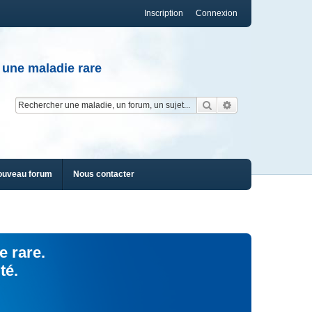
Inscription
Connexion
 une maladie rare
Rechercher
Recherche av
ouveau forum
Nous contacter
e rare.
té.