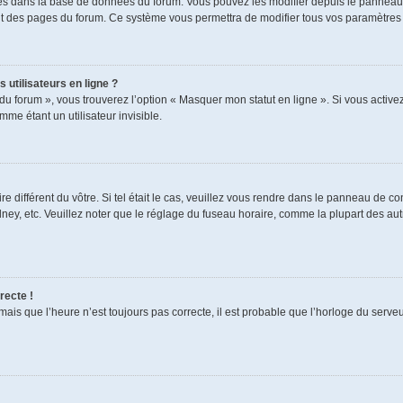
ckés dans la base de données du forum. Vous pouvez les modifier depuis le panneau de
aut des pages du forum. Ce système vous permettra de modifier tous vos paramètres 
 utilisateurs en ligne ?
du forum », vous trouverez l’option « Masquer mon statut en ligne ». Si vous activez
e étant un utilisateur invisible.
re différent du vôtre. Si tel était le cas, veuillez vous rendre dans le panneau de cont
, etc. Veuillez noter que le réglage du fuseau horaire, comme la plupart des autres
recte !
mais que l’heure n’est toujours pas correcte, il est probable que l’horloge du serveur