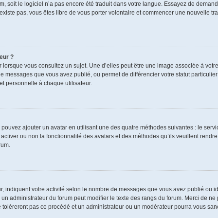
rum, soit le logiciel n’a pas encore été traduit dans votre langue. Essayez de demand
n’existe pas, vous êtes libre de vous porter volontaire et commencer une nouvelle tra
eur ?
r lorsque vous consultez un sujet. Une d’elles peut être une image associée à votr
de messages que vous avez publié, ou permet de différencier votre statut particulie
t personnelle à chaque utilisateur.
s pouvez ajouter un avatar en utilisant une des quatre méthodes suivantes : le servic
ctiver ou non la fonctionnalité des avatars et des méthodes qu’ils veuillent rendre 
rum.
r, indiquent votre activité selon le nombre de messages que vous avez publié ou ide
ul un administrateur du forum peut modifier le texte des rangs du forum. Merci de 
e toléreront pas ce procédé et un administrateur ou un modérateur pourra vous sa