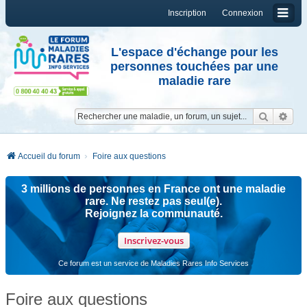
Inscription
Connexion
L'espace d'échange pour les
personnes touchées par une
maladie rare
Reche
Re
Accueil du forum
Foire aux questions
3 millions de personnes en France ont une maladie
rare. Ne restez pas seul(e).
Rejoignez la communauté.
Inscrivez-vous
Ce forum est un service de Maladies Rares Info Services
Foire aux questions