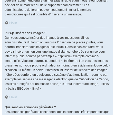
peuvent rapidement rendre un message illisible et un modérateur pourrait
décider de le modifier ou de le supprimer complètement. Les
administrateurs du forum peuvent également limiter le nombre
d’émoticônes qu’il est possible d’insérer à un message.
Haut
Puis-je insérer des images ?
Oui, vous pouvez insérer des images à vos messages. Si les
administrateurs du forum ont autorisé l’insertion de pièces jointes, vous
pourrez transférer des images sur le forum. Dans le cas contraire, vous
devrez insérer un lien vers une image distante, hébergée sur un serveur
internet public, comme par exemple « http://www.exemple.com/mon-
image.gif ». Vous ne pourrez cependant ni insérer de lien vers des images
présentes sur votre propre ordinateur (à moins, bien évidemment, que celui-
ci soit en lui-même un serveur internet), ni insérer de lien vers des images
hébergées derrière un quelconque système d’authentification, comme par
exemple les services de messagerie électronique de Outlook ou de Yahoo,
les sites protégés par un mot de passe, etc. Pour insérer une image, utilisez
la balise BBCode « [img] ».
Haut
Que sont les annonces générales ?
Les annonces générales contiennent des informations très importantes que