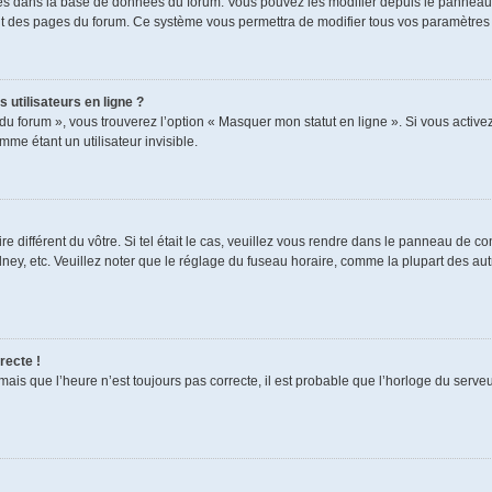
ckés dans la base de données du forum. Vous pouvez les modifier depuis le panneau de
aut des pages du forum. Ce système vous permettra de modifier tous vos paramètres 
 utilisateurs en ligne ?
du forum », vous trouverez l’option « Masquer mon statut en ligne ». Si vous activez
e étant un utilisateur invisible.
re différent du vôtre. Si tel était le cas, veuillez vous rendre dans le panneau de cont
, etc. Veuillez noter que le réglage du fuseau horaire, comme la plupart des autres
recte !
mais que l’heure n’est toujours pas correcte, il est probable que l’horloge du serveur