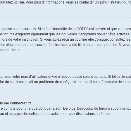
souhaitez utiliser. Pour plus d’informations, veuillez contacter un administrateur du f
de passe soient corrects. Si la fonctionnalité de la COPPA est activée et que vous a
ns forums exigeront également que les nouvelles inscriptions doivent être activées,
 lors de votre inscription. Si vous aviez reçu un courrier électronique, consultez le
électronique ou le courrier électronique a été filtré en tant que pourriel. Si vous
teur du forum.
t que votre nom d’utilisateur et votre mot de passe soient corrects. Si tel est le c
re du site internet ait un problème de configuration et qu’il soit nécessaire de la cor
lus me connecter ?!
tre compte pour une quelconque raison. De plus, beaucoup de forums suppriment pério
eau et essayez de participer plus activement aux discussions du forum.