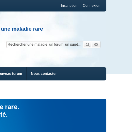
Inscription
Connexion
 une maladie rare
Rechercher
Recherche av
ouveau forum
Nous contacter
e rare.
té.