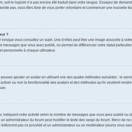
rum, soit le logiciel n’a pas encore été traduit dans votre langue. Essayez de demand
n’existe pas, vous êtes libre de vous porter volontaire et commencer une nouvelle tra
eur ?
r lorsque vous consultez un sujet. Une d’elles peut être une image associée à votr
de messages que vous avez publié, ou permet de différencier votre statut particulie
t personnelle à chaque utilisateur.
s pouvez ajouter un avatar en utilisant une des quatre méthodes suivantes : le servic
ctiver ou non la fonctionnalité des avatars et des méthodes qu’ils veuillent rendre 
rum.
r, indiquent votre activité selon le nombre de messages que vous avez publié ou ide
ul un administrateur du forum peut modifier le texte des rangs du forum. Merci de 
e toléreront pas ce procédé et un administrateur ou un modérateur pourra vous sa