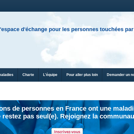
'espace d'échange pour les personnes touchées par
maladies
Charte
L'équipe
Pour aller plus loin
Demander un n
ions de personnes en France ont une maladi
 restez pas seul(e). Rejoignez la communau
Inscrivez-vous