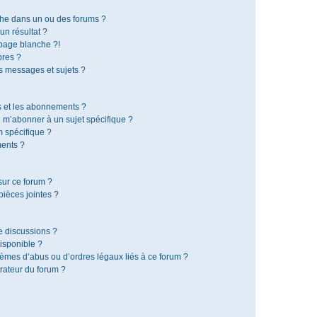
che dans un ou des forums ?
n résultat ?
page blanche ?!
res ?
 messages et sujets ?
is et les abonnements ?
 m’abonner à un sujet spécifique ?
 spécifique ?
ents ?
sur ce forum ?
ièces jointes ?
e discussions ?
disponible ?
lèmes d’abus ou d’ordres légaux liés à ce forum ?
rateur du forum ?