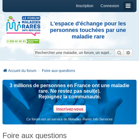
Inscription
Connexion
L'espace d'échange pour les
personnes touchées par une
maladie rare
Reche
Re
Accueil du forum
Foire aux questions
3 millions de personnes en France ont une maladie
rare. Ne restez pas seul(e).
Rejoignez la communauté.
Inscrivez-vous
Ce forum est un service de Maladies Rares Info Services
Foire aux questions