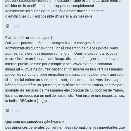
peuvent rapidement rendre un message illisible et un modérateur pourrait
décider de le modifier ou de le supprimer complètement. Les
administrateurs du forum peuvent également limiter le nombre
d’émoticônes qu’il est possible d’insérer à un message.
Haut
Puis-je insérer des images ?
Oui, vous pouvez insérer des images à vos messages. Si les
administrateurs du forum ont autorisé l’insertion de pièces jointes, vous
pourrez transférer des images sur le forum. Dans le cas contraire, vous
devrez insérer un lien vers une image distante, hébergée sur un serveur
internet public, comme par exemple « http://www.exemple.com/mon-
image.gif ». Vous ne pourrez cependant ni insérer de lien vers des images
présentes sur votre propre ordinateur (à moins, bien évidemment, que celui-
ci soit en lui-même un serveur internet), ni insérer de lien vers des images
hébergées derrière un quelconque système d’authentification, comme par
exemple les services de messagerie électronique de Outlook ou de Yahoo,
les sites protégés par un mot de passe, etc. Pour insérer une image, utilisez
la balise BBCode « [img] ».
Haut
Que sont les annonces générales ?
Les annonces générales contiennent des informations très importantes que