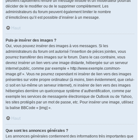
peuvent rapidement rendre un message illisible et un modérateur pourrait
décider de le modifier ou de le supprimer complètement. Les
administrateurs du forum peuvent également limiter le nombre
d’émoticônes qu’il est possible d’insérer à un message.
Haut
Puis-je insérer des images ?
Oui, vous pouvez insérer des images à vos messages. Si les
administrateurs du forum ont autorisé l’insertion de pièces jointes, vous
pourrez transférer des images sur le forum. Dans le cas contraire, vous
devrez insérer un lien vers une image distante, hébergée sur un serveur
internet public, comme par exemple « http://www.exemple.com/mon-
image.gif ». Vous ne pourrez cependant ni insérer de lien vers des images
présentes sur votre propre ordinateur (à moins, bien évidemment, que celui-
ci soit en lui-même un serveur internet), ni insérer de lien vers des images
hébergées derrière un quelconque système d’authentification, comme par
exemple les services de messagerie électronique de Outlook ou de Yahoo,
les sites protégés par un mot de passe, etc. Pour insérer une image, utilisez
la balise BBCode « [img] ».
Haut
Que sont les annonces générales ?
Les annonces générales contiennent des informations très importantes que