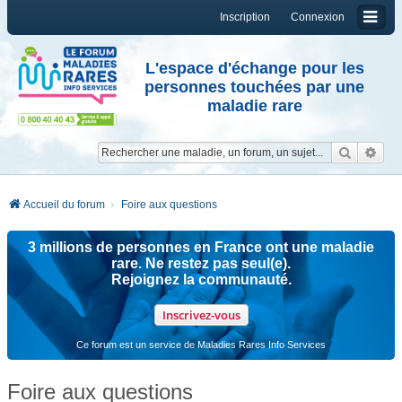
Inscription
Connexion
L'espace d'échange pour les
personnes touchées par une
maladie rare
Reche
Re
Accueil du forum
Foire aux questions
3 millions de personnes en France ont une maladie
rare. Ne restez pas seul(e).
Rejoignez la communauté.
Inscrivez-vous
Ce forum est un service de Maladies Rares Info Services
Foire aux questions