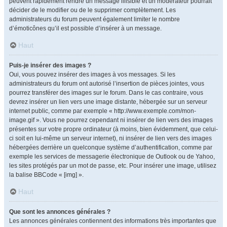
peuvent rapidement rendre un message illisible et un modérateur pourrait
décider de le modifier ou de le supprimer complètement. Les
administrateurs du forum peuvent également limiter le nombre
d’émoticônes qu’il est possible d’insérer à un message.
Haut
Puis-je insérer des images ?
Oui, vous pouvez insérer des images à vos messages. Si les
administrateurs du forum ont autorisé l’insertion de pièces jointes, vous
pourrez transférer des images sur le forum. Dans le cas contraire, vous
devrez insérer un lien vers une image distante, hébergée sur un serveur
internet public, comme par exemple « http://www.exemple.com/mon-
image.gif ». Vous ne pourrez cependant ni insérer de lien vers des images
présentes sur votre propre ordinateur (à moins, bien évidemment, que celui-
ci soit en lui-même un serveur internet), ni insérer de lien vers des images
hébergées derrière un quelconque système d’authentification, comme par
exemple les services de messagerie électronique de Outlook ou de Yahoo,
les sites protégés par un mot de passe, etc. Pour insérer une image, utilisez
la balise BBCode « [img] ».
Haut
Que sont les annonces générales ?
Les annonces générales contiennent des informations très importantes que