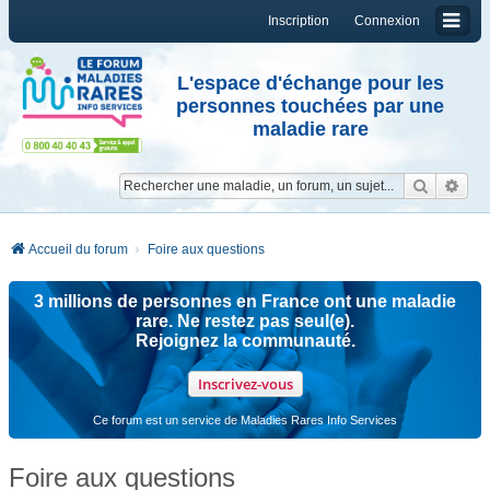
Inscription
Connexion
L'espace d'échange pour les
personnes touchées par une
maladie rare
Reche
Re
Accueil du forum
Foire aux questions
3 millions de personnes en France ont une maladie
rare. Ne restez pas seul(e).
Rejoignez la communauté.
Inscrivez-vous
Ce forum est un service de Maladies Rares Info Services
Foire aux questions