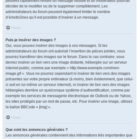
peuvent rapidement rendre un message illisible et un modérateur pourrait
décider de le modifier ou de le supprimer complètement. Les
administrateurs du forum peuvent également limiter le nombre
d’émoticônes qu’il est possible d’insérer à un message.
Haut
Puis-je insérer des images ?
Oui, vous pouvez insérer des images à vos messages. Si les
administrateurs du forum ont autorisé l’insertion de pièces jointes, vous
pourrez transférer des images sur le forum. Dans le cas contraire, vous
devrez insérer un lien vers une image distante, hébergée sur un serveur
internet public, comme par exemple « http://www.exemple.com/mon-
image.gif ». Vous ne pourrez cependant ni insérer de lien vers des images
présentes sur votre propre ordinateur (à moins, bien évidemment, que celui-
ci soit en lui-même un serveur internet), ni insérer de lien vers des images
hébergées derrière un quelconque système d’authentification, comme par
exemple les services de messagerie électronique de Outlook ou de Yahoo,
les sites protégés par un mot de passe, etc. Pour insérer une image, utilisez
la balise BBCode « [img] ».
Haut
Que sont les annonces générales ?
Les annonces générales contiennent des informations très importantes que