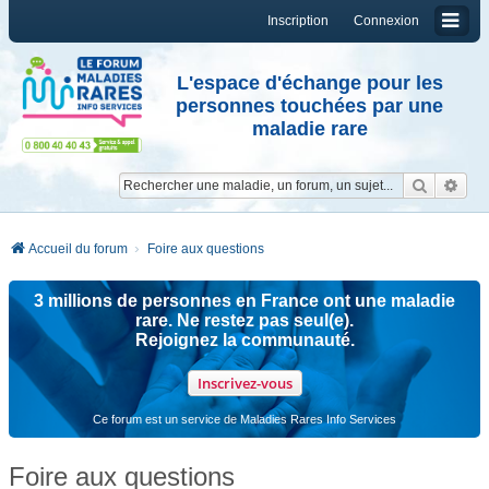
Inscription
Connexion
L'espace d'échange pour les
personnes touchées par une
maladie rare
Reche
Re
Accueil du forum
Foire aux questions
3 millions de personnes en France ont une maladie
rare. Ne restez pas seul(e).
Rejoignez la communauté.
Inscrivez-vous
Ce forum est un service de Maladies Rares Info Services
Foire aux questions