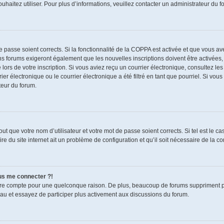
souhaitez utiliser. Pour plus d’informations, veuillez contacter un administrateur du f
de passe soient corrects. Si la fonctionnalité de la COPPA est activée et que vous a
ns forums exigeront également que les nouvelles inscriptions doivent être activées,
 lors de votre inscription. Si vous aviez reçu un courrier électronique, consultez le
électronique ou le courrier électronique a été filtré en tant que pourriel. Si vous
teur du forum.
t que votre nom d’utilisateur et votre mot de passe soient corrects. Si tel est le c
re du site internet ait un problème de configuration et qu’il soit nécessaire de la cor
lus me connecter ?!
tre compte pour une quelconque raison. De plus, beaucoup de forums suppriment pério
eau et essayez de participer plus activement aux discussions du forum.