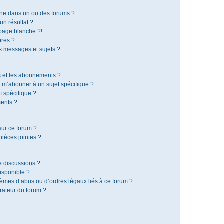
che dans un ou des forums ?
n résultat ?
page blanche ?!
res ?
 messages et sujets ?
is et les abonnements ?
 m’abonner à un sujet spécifique ?
 spécifique ?
ents ?
sur ce forum ?
ièces jointes ?
e discussions ?
disponible ?
lèmes d’abus ou d’ordres légaux liés à ce forum ?
rateur du forum ?