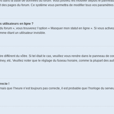
ckés dans la base de données du forum. Vous pouvez les modifier depuis le panneau de
aut des pages du forum. Ce système vous permettra de modifier tous vos paramètres 
 utilisateurs en ligne ?
du forum », vous trouverez l’option « Masquer mon statut en ligne ». Si vous activez
e étant un utilisateur invisible.
re différent du vôtre. Si tel était le cas, veuillez vous rendre dans le panneau de cont
, etc. Veuillez noter que le réglage du fuseau horaire, comme la plupart des autres
recte !
mais que l’heure n’est toujours pas correcte, il est probable que l’horloge du serveur