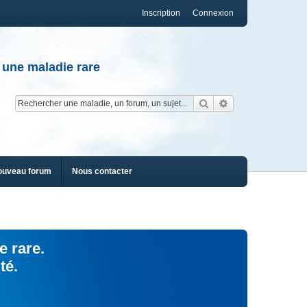
Inscription
Connexion
 une maladie rare
Rechercher
Recherche av
ouveau forum
Nous contacter
e rare.
té.