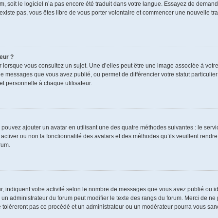
rum, soit le logiciel n’a pas encore été traduit dans votre langue. Essayez de demand
n’existe pas, vous êtes libre de vous porter volontaire et commencer une nouvelle tra
eur ?
r lorsque vous consultez un sujet. Une d’elles peut être une image associée à votr
de messages que vous avez publié, ou permet de différencier votre statut particulie
t personnelle à chaque utilisateur.
s pouvez ajouter un avatar en utilisant une des quatre méthodes suivantes : le servic
ctiver ou non la fonctionnalité des avatars et des méthodes qu’ils veuillent rendre 
rum.
r, indiquent votre activité selon le nombre de messages que vous avez publié ou ide
ul un administrateur du forum peut modifier le texte des rangs du forum. Merci de 
e toléreront pas ce procédé et un administrateur ou un modérateur pourra vous sa