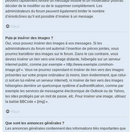
peuvent rapidement rendre un message illisible et un modérateur pourrait
décider de le modifier ou de le supprimer complètement. Les
administrateurs du forum peuvent également limiter le nombre
d’émoticônes qu’il est possible d’insérer à un message.
Haut
Puis-je insérer des images ?
Oui, vous pouvez insérer des images à vos messages. Si les
administrateurs du forum ont autorisé l’insertion de pièces jointes, vous
pourrez transférer des images sur le forum. Dans le cas contraire, vous
devrez insérer un lien vers une image distante, hébergée sur un serveur
internet public, comme par exemple « http://www.exemple.com/mon-
image.gif ». Vous ne pourrez cependant ni insérer de lien vers des images
présentes sur votre propre ordinateur (à moins, bien évidemment, que celui-
ci soit en lui-même un serveur internet), ni insérer de lien vers des images
hébergées derrière un quelconque système d’authentification, comme par
exemple les services de messagerie électronique de Outlook ou de Yahoo,
les sites protégés par un mot de passe, etc. Pour insérer une image, utilisez
la balise BBCode « [img] ».
Haut
Que sont les annonces générales ?
Les annonces générales contiennent des informations très importantes que