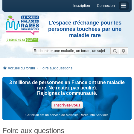
Inscription
Connexion
L'espace d'échange pour les
personnes touchées par une
maladie rare
Reche
Re
Accueil du forum
Foire aux questions
3 millions de personnes en France ont une maladie
rare. Ne restez pas seul(e).
Rejoignez la communauté.
Inscrivez-vous
Ce forum est un service de Maladies Rares Info Services
Foire aux questions