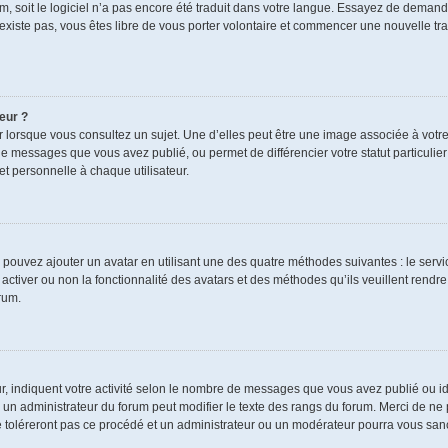
rum, soit le logiciel n’a pas encore été traduit dans votre langue. Essayez de demand
n’existe pas, vous êtes libre de vous porter volontaire et commencer une nouvelle tra
eur ?
r lorsque vous consultez un sujet. Une d’elles peut être une image associée à votr
de messages que vous avez publié, ou permet de différencier votre statut particulie
t personnelle à chaque utilisateur.
s pouvez ajouter un avatar en utilisant une des quatre méthodes suivantes : le servic
ctiver ou non la fonctionnalité des avatars et des méthodes qu’ils veuillent rendre 
rum.
r, indiquent votre activité selon le nombre de messages que vous avez publié ou ide
ul un administrateur du forum peut modifier le texte des rangs du forum. Merci de 
e toléreront pas ce procédé et un administrateur ou un modérateur pourra vous sa