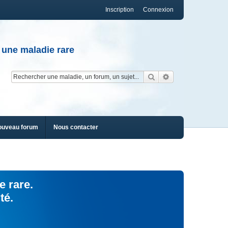
Inscription
Connexion
 une maladie rare
Rechercher
Recherche av
ouveau forum
Nous contacter
e rare.
té.