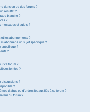
che dans un ou des forums ?
n résultat ?
page blanche ?!
res ?
 messages et sujets ?
is et les abonnements ?
 m’abonner à un sujet spécifique ?
 spécifique ?
ents ?
sur ce forum ?
ièces jointes ?
e discussions ?
disponible ?
lèmes d’abus ou d’ordres légaux liés à ce forum ?
rateur du forum ?