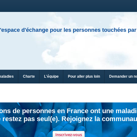
'espace d'échange pour les personnes touchées par
maladies
Charte
L'équipe
Pour aller plus loin
Demander un n
ions de personnes en France ont une maladi
 restez pas seul(e). Rejoignez la communau
Inscrivez-vous