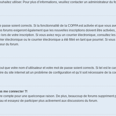
souhaitez utiliser. Pour plus d’informations, veuillez contacter un administrateur du f
de passe soient corrects. Si la fonctionnalité de la COPPA est activée et que vous a
ns forums exigeront également que les nouvelles inscriptions doivent être activées,
 lors de votre inscription. Si vous aviez reçu un courrier électronique, consultez le
électronique ou le courrier électronique a été filtré en tant que pourriel. Si vous
teur du forum.
t que votre nom d’utilisateur et votre mot de passe soient corrects. Si tel est le c
re du site internet ait un problème de configuration et qu’il soit nécessaire de la cor
lus me connecter ?!
tre compte pour une quelconque raison. De plus, beaucoup de forums suppriment pério
eau et essayez de participer plus activement aux discussions du forum.