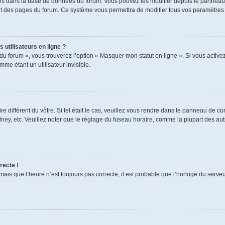
ckés dans la base de données du forum. Vous pouvez les modifier depuis le panneau de
aut des pages du forum. Ce système vous permettra de modifier tous vos paramètres 
 utilisateurs en ligne ?
du forum », vous trouverez l’option « Masquer mon statut en ligne ». Si vous activez
e étant un utilisateur invisible.
re différent du vôtre. Si tel était le cas, veuillez vous rendre dans le panneau de cont
, etc. Veuillez noter que le réglage du fuseau horaire, comme la plupart des autres
recte !
mais que l’heure n’est toujours pas correcte, il est probable que l’horloge du serveur