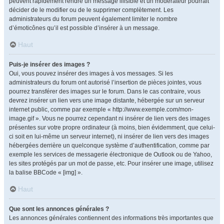
peuvent rapidement rendre un message illisible et un modérateur pourrait
décider de le modifier ou de le supprimer complètement. Les
administrateurs du forum peuvent également limiter le nombre
d’émoticônes qu’il est possible d’insérer à un message.
Haut
Puis-je insérer des images ?
Oui, vous pouvez insérer des images à vos messages. Si les
administrateurs du forum ont autorisé l’insertion de pièces jointes, vous
pourrez transférer des images sur le forum. Dans le cas contraire, vous
devrez insérer un lien vers une image distante, hébergée sur un serveur
internet public, comme par exemple « http://www.exemple.com/mon-
image.gif ». Vous ne pourrez cependant ni insérer de lien vers des images
présentes sur votre propre ordinateur (à moins, bien évidemment, que celui-
ci soit en lui-même un serveur internet), ni insérer de lien vers des images
hébergées derrière un quelconque système d’authentification, comme par
exemple les services de messagerie électronique de Outlook ou de Yahoo,
les sites protégés par un mot de passe, etc. Pour insérer une image, utilisez
la balise BBCode « [img] ».
Haut
Que sont les annonces générales ?
Les annonces générales contiennent des informations très importantes que