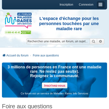
Inscription
Connexion
L'espace d'échange pour les
personnes touchées par une
maladie rare
Reche
Re
Accueil du forum
Foire aux questions
3 millions de personnes en France ont une maladie
rare. Ne restez pas seul(e).
Rejoignez la communauté.
Inscrivez-vous
Ce forum est un service de Maladies Rares Info Services
Foire aux questions