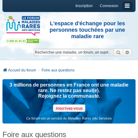
Inscription
Connexion
L'espace d'échange pour les
personnes touchées par une
maladie rare
Reche
Re
Accueil du forum
Foire aux questions
3 millions de personnes en France ont une maladie
rare. Ne restez pas seul(e).
Rejoignez la communauté.
Inscrivez-vous
Ce forum est un service de Maladies Rares Info Services
Foire aux questions