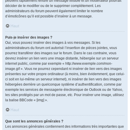
peuvent rapidement rendre un message illisible et un modérateur pourrait
décider de le modifier ou de le supprimer complètement. Les
administrateurs du forum peuvent également limiter le nombre
d’émoticônes qu’il est possible d’insérer à un message.
Haut
Puis-je insérer des images ?
Oui, vous pouvez insérer des images à vos messages. Si les
administrateurs du forum ont autorisé l’insertion de pièces jointes, vous
pourrez transférer des images sur le forum. Dans le cas contraire, vous
devrez insérer un lien vers une image distante, hébergée sur un serveur
internet public, comme par exemple « http://www.exemple.com/mon-
image.gif ». Vous ne pourrez cependant ni insérer de lien vers des images
présentes sur votre propre ordinateur (à moins, bien évidemment, que celui-
ci soit en lui-même un serveur internet), ni insérer de lien vers des images
hébergées derrière un quelconque système d’authentification, comme par
exemple les services de messagerie électronique de Outlook ou de Yahoo,
les sites protégés par un mot de passe, etc. Pour insérer une image, utilisez
la balise BBCode « [img] ».
Haut
Que sont les annonces générales ?
Les annonces générales contiennent des informations très importantes que