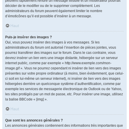
peuvent rapidement rendre un message illisible et un modérateur pourrait
décider de le modifier ou de le supprimer complètement. Les
administrateurs du forum peuvent également limiter le nombre
d’émoticônes qu’il est possible d’insérer à un message.
Haut
Puis-je insérer des images ?
Oui, vous pouvez insérer des images à vos messages. Si les
administrateurs du forum ont autorisé l’insertion de pièces jointes, vous
pourrez transférer des images sur le forum. Dans le cas contraire, vous
devrez insérer un lien vers une image distante, hébergée sur un serveur
internet public, comme par exemple « http://www.exemple.com/mon-
image.gif ». Vous ne pourrez cependant ni insérer de lien vers des images
présentes sur votre propre ordinateur (à moins, bien évidemment, que celui-
ci soit en lui-même un serveur internet), ni insérer de lien vers des images
hébergées derrière un quelconque système d’authentification, comme par
exemple les services de messagerie électronique de Outlook ou de Yahoo,
les sites protégés par un mot de passe, etc. Pour insérer une image, utilisez
la balise BBCode « [img] ».
Haut
Que sont les annonces générales ?
Les annonces générales contiennent des informations très importantes que