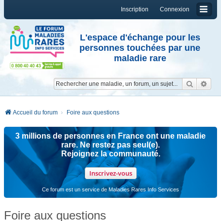
Inscription
Connexion
L'espace d'échange pour les
personnes touchées par une
maladie rare
Reche
Re
Accueil du forum
Foire aux questions
3 millions de personnes en France ont une maladie
rare. Ne restez pas seul(e).
Rejoignez la communauté.
Inscrivez-vous
Ce forum est un service de Maladies Rares Info Services
Foire aux questions