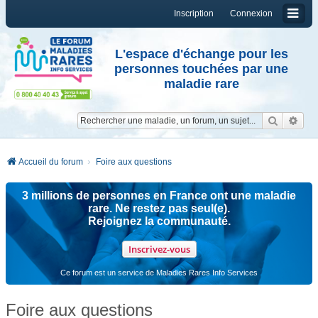
Inscription
Connexion
L'espace d'échange pour les
personnes touchées par une
maladie rare
Reche
Re
Accueil du forum
Foire aux questions
3 millions de personnes en France ont une maladie
rare. Ne restez pas seul(e).
Rejoignez la communauté.
Inscrivez-vous
Ce forum est un service de Maladies Rares Info Services
Foire aux questions