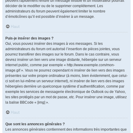
peuvent rapidement rendre un message illisible et un modérateur pourrait
décider de le modifier ou de le supprimer complètement. Les
administrateurs du forum peuvent également limiter le nombre
d’émoticônes qu’il est possible d’insérer à un message.
Haut
Puis-je insérer des images ?
Oui, vous pouvez insérer des images à vos messages. Si les
administrateurs du forum ont autorisé l’insertion de pièces jointes, vous
pourrez transférer des images sur le forum. Dans le cas contraire, vous
devrez insérer un lien vers une image distante, hébergée sur un serveur
internet public, comme par exemple « http://www.exemple.com/mon-
image.gif ». Vous ne pourrez cependant ni insérer de lien vers des images
présentes sur votre propre ordinateur (à moins, bien évidemment, que celui-
ci soit en lui-même un serveur internet), ni insérer de lien vers des images
hébergées derrière un quelconque système d’authentification, comme par
exemple les services de messagerie électronique de Outlook ou de Yahoo,
les sites protégés par un mot de passe, etc. Pour insérer une image, utilisez
la balise BBCode « [img] ».
Haut
Que sont les annonces générales ?
Les annonces générales contiennent des informations très importantes que