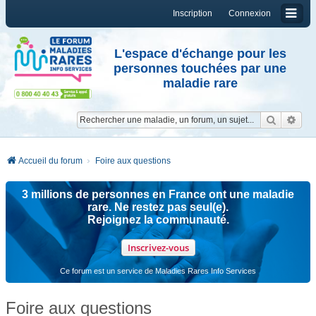
Inscription
Connexion
L'espace d'échange pour les
personnes touchées par une
maladie rare
Reche
Re
Accueil du forum
Foire aux questions
3 millions de personnes en France ont une maladie
rare. Ne restez pas seul(e).
Rejoignez la communauté.
Inscrivez-vous
Ce forum est un service de Maladies Rares Info Services
Foire aux questions