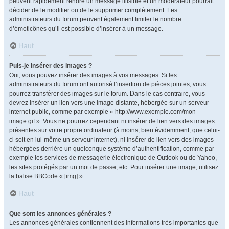
peuvent rapidement rendre un message illisible et un modérateur pourrait
décider de le modifier ou de le supprimer complètement. Les
administrateurs du forum peuvent également limiter le nombre
d’émoticônes qu’il est possible d’insérer à un message.
Haut
Puis-je insérer des images ?
Oui, vous pouvez insérer des images à vos messages. Si les
administrateurs du forum ont autorisé l’insertion de pièces jointes, vous
pourrez transférer des images sur le forum. Dans le cas contraire, vous
devrez insérer un lien vers une image distante, hébergée sur un serveur
internet public, comme par exemple « http://www.exemple.com/mon-
image.gif ». Vous ne pourrez cependant ni insérer de lien vers des images
présentes sur votre propre ordinateur (à moins, bien évidemment, que celui-
ci soit en lui-même un serveur internet), ni insérer de lien vers des images
hébergées derrière un quelconque système d’authentification, comme par
exemple les services de messagerie électronique de Outlook ou de Yahoo,
les sites protégés par un mot de passe, etc. Pour insérer une image, utilisez
la balise BBCode « [img] ».
Haut
Que sont les annonces générales ?
Les annonces générales contiennent des informations très importantes que