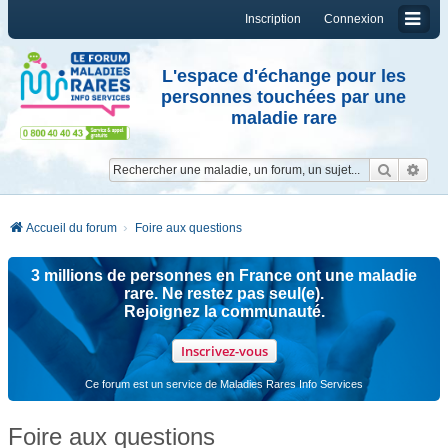
Inscription
Connexion
L'espace d'échange pour les
personnes touchées par une
maladie rare
Reche
Re
Accueil du forum
Foire aux questions
3 millions de personnes en France ont une maladie
rare. Ne restez pas seul(e).
Rejoignez la communauté.
Inscrivez-vous
Ce forum est un service de Maladies Rares Info Services
Foire aux questions