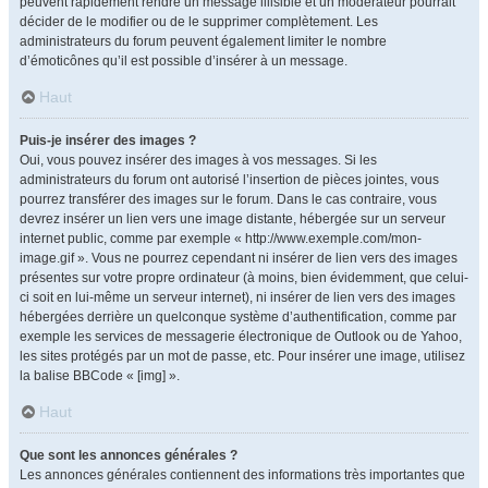
peuvent rapidement rendre un message illisible et un modérateur pourrait
décider de le modifier ou de le supprimer complètement. Les
administrateurs du forum peuvent également limiter le nombre
d’émoticônes qu’il est possible d’insérer à un message.
Haut
Puis-je insérer des images ?
Oui, vous pouvez insérer des images à vos messages. Si les
administrateurs du forum ont autorisé l’insertion de pièces jointes, vous
pourrez transférer des images sur le forum. Dans le cas contraire, vous
devrez insérer un lien vers une image distante, hébergée sur un serveur
internet public, comme par exemple « http://www.exemple.com/mon-
image.gif ». Vous ne pourrez cependant ni insérer de lien vers des images
présentes sur votre propre ordinateur (à moins, bien évidemment, que celui-
ci soit en lui-même un serveur internet), ni insérer de lien vers des images
hébergées derrière un quelconque système d’authentification, comme par
exemple les services de messagerie électronique de Outlook ou de Yahoo,
les sites protégés par un mot de passe, etc. Pour insérer une image, utilisez
la balise BBCode « [img] ».
Haut
Que sont les annonces générales ?
Les annonces générales contiennent des informations très importantes que