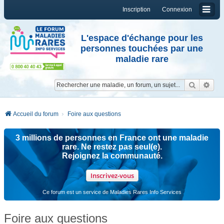
Inscription
Connexion
L'espace d'échange pour les
personnes touchées par une
maladie rare
Reche
Re
Accueil du forum
Foire aux questions
3 millions de personnes en France ont une maladie
rare. Ne restez pas seul(e).
Rejoignez la communauté.
Inscrivez-vous
Ce forum est un service de Maladies Rares Info Services
Foire aux questions