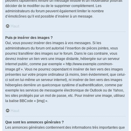
peuvent rapidement rendre un message illisible et un modérateur pourrait
décider de le modifier ou de le supprimer complètement. Les
administrateurs du forum peuvent également limiter le nombre
d’émoticônes qu’il est possible d’insérer à un message.
Haut
Puis-je insérer des images ?
Oui, vous pouvez insérer des images à vos messages. Si les
administrateurs du forum ont autorisé l’insertion de pièces jointes, vous
pourrez transférer des images sur le forum. Dans le cas contraire, vous
devrez insérer un lien vers une image distante, hébergée sur un serveur
internet public, comme par exemple « http://www.exemple.com/mon-
image.gif ». Vous ne pourrez cependant ni insérer de lien vers des images
présentes sur votre propre ordinateur (à moins, bien évidemment, que celui-
ci soit en lui-même un serveur internet), ni insérer de lien vers des images
hébergées derrière un quelconque système d’authentification, comme par
exemple les services de messagerie électronique de Outlook ou de Yahoo,
les sites protégés par un mot de passe, etc. Pour insérer une image, utilisez
la balise BBCode « [img] ».
Haut
Que sont les annonces générales ?
Les annonces générales contiennent des informations très importantes que