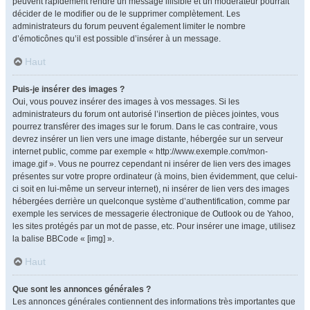
peuvent rapidement rendre un message illisible et un modérateur pourrait
décider de le modifier ou de le supprimer complètement. Les
administrateurs du forum peuvent également limiter le nombre
d’émoticônes qu’il est possible d’insérer à un message.
Haut
Puis-je insérer des images ?
Oui, vous pouvez insérer des images à vos messages. Si les
administrateurs du forum ont autorisé l’insertion de pièces jointes, vous
pourrez transférer des images sur le forum. Dans le cas contraire, vous
devrez insérer un lien vers une image distante, hébergée sur un serveur
internet public, comme par exemple « http://www.exemple.com/mon-
image.gif ». Vous ne pourrez cependant ni insérer de lien vers des images
présentes sur votre propre ordinateur (à moins, bien évidemment, que celui-
ci soit en lui-même un serveur internet), ni insérer de lien vers des images
hébergées derrière un quelconque système d’authentification, comme par
exemple les services de messagerie électronique de Outlook ou de Yahoo,
les sites protégés par un mot de passe, etc. Pour insérer une image, utilisez
la balise BBCode « [img] ».
Haut
Que sont les annonces générales ?
Les annonces générales contiennent des informations très importantes que