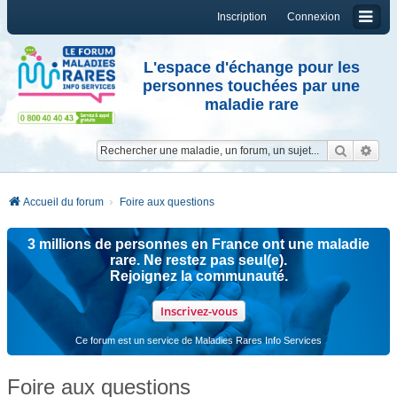
Inscription
Connexion
L'espace d'échange pour les
personnes touchées par une
maladie rare
Reche
Re
Accueil du forum
Foire aux questions
3 millions de personnes en France ont une maladie
rare. Ne restez pas seul(e).
Rejoignez la communauté.
Inscrivez-vous
Ce forum est un service de Maladies Rares Info Services
Foire aux questions