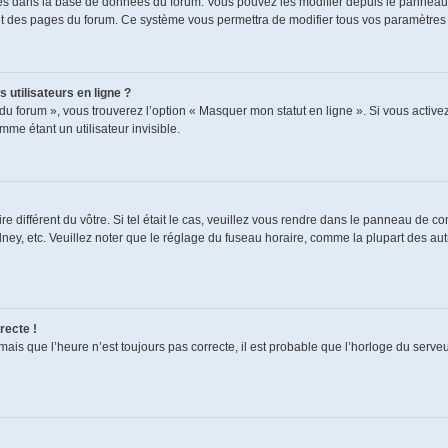
ckés dans la base de données du forum. Vous pouvez les modifier depuis le panneau de
aut des pages du forum. Ce système vous permettra de modifier tous vos paramètres 
 utilisateurs en ligne ?
du forum », vous trouverez l’option « Masquer mon statut en ligne ». Si vous activez
e étant un utilisateur invisible.
re différent du vôtre. Si tel était le cas, veuillez vous rendre dans le panneau de cont
, etc. Veuillez noter que le réglage du fuseau horaire, comme la plupart des autres
recte !
mais que l’heure n’est toujours pas correcte, il est probable que l’horloge du serveur