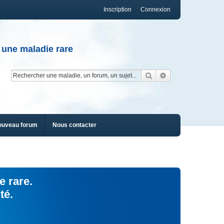
Inscription
Connexion
 une maladie rare
Rechercher
Recherche av
ouveau forum
Nous contacter
e rare.
té.