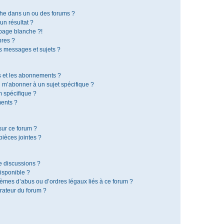
che dans un ou des forums ?
n résultat ?
page blanche ?!
res ?
 messages et sujets ?
is et les abonnements ?
 m’abonner à un sujet spécifique ?
 spécifique ?
ents ?
sur ce forum ?
ièces jointes ?
e discussions ?
disponible ?
lèmes d’abus ou d’ordres légaux liés à ce forum ?
rateur du forum ?