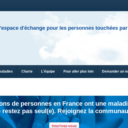
'espace d'échange pour les personnes touchées par
maladies
Charte
L'équipe
Pour aller plus loin
Demander un n
ions de personnes en France ont une maladi
 restez pas seul(e). Rejoignez la communau
Inscrivez-vous