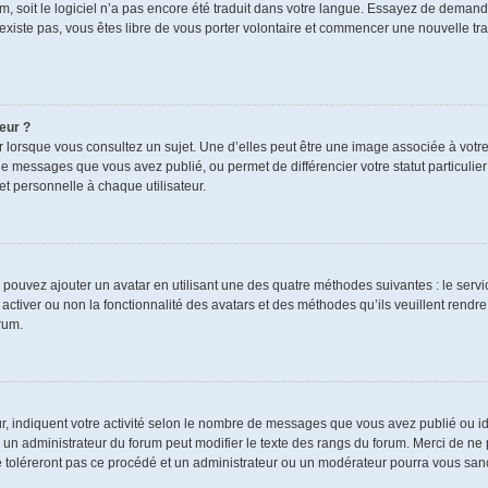
rum, soit le logiciel n’a pas encore été traduit dans votre langue. Essayez de demand
n’existe pas, vous êtes libre de vous porter volontaire et commencer une nouvelle tra
eur ?
r lorsque vous consultez un sujet. Une d’elles peut être une image associée à votr
de messages que vous avez publié, ou permet de différencier votre statut particulie
t personnelle à chaque utilisateur.
s pouvez ajouter un avatar en utilisant une des quatre méthodes suivantes : le servic
ctiver ou non la fonctionnalité des avatars et des méthodes qu’ils veuillent rendre 
rum.
r, indiquent votre activité selon le nombre de messages que vous avez publié ou ide
ul un administrateur du forum peut modifier le texte des rangs du forum. Merci de 
e toléreront pas ce procédé et un administrateur ou un modérateur pourra vous sa