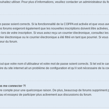
souhaitez utiliser. Pour plus d’informations, veuillez contacter un administrateur du f
de passe soient corrects. Si la fonctionnalité de la COPPA est activée et que vous a
ns forums exigeront également que les nouvelles inscriptions doivent être activées,
 lors de votre inscription. Si vous aviez reçu un courrier électronique, consultez le
électronique ou le courrier électronique a été filtré en tant que pourriel. Si vous
teur du forum.
t que votre nom d’utilisateur et votre mot de passe soient corrects. Si tel est le c
re du site internet ait un problème de configuration et qu’il soit nécessaire de la cor
lus me connecter ?!
tre compte pour une quelconque raison. De plus, beaucoup de forums suppriment pério
eau et essayez de participer plus activement aux discussions du forum.