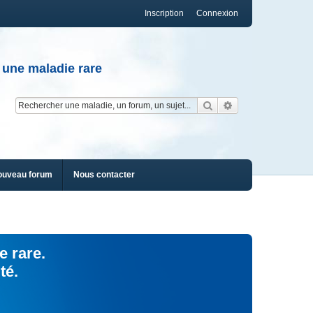
Inscription
Connexion
 une maladie rare
Rechercher
Recherche av
ouveau forum
Nous contacter
e rare.
té.