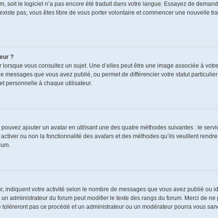
rum, soit le logiciel n’a pas encore été traduit dans votre langue. Essayez de demand
n’existe pas, vous êtes libre de vous porter volontaire et commencer une nouvelle tra
eur ?
r lorsque vous consultez un sujet. Une d’elles peut être une image associée à votr
de messages que vous avez publié, ou permet de différencier votre statut particulie
t personnelle à chaque utilisateur.
s pouvez ajouter un avatar en utilisant une des quatre méthodes suivantes : le servic
ctiver ou non la fonctionnalité des avatars et des méthodes qu’ils veuillent rendre 
rum.
r, indiquent votre activité selon le nombre de messages que vous avez publié ou ide
ul un administrateur du forum peut modifier le texte des rangs du forum. Merci de 
e toléreront pas ce procédé et un administrateur ou un modérateur pourra vous sa