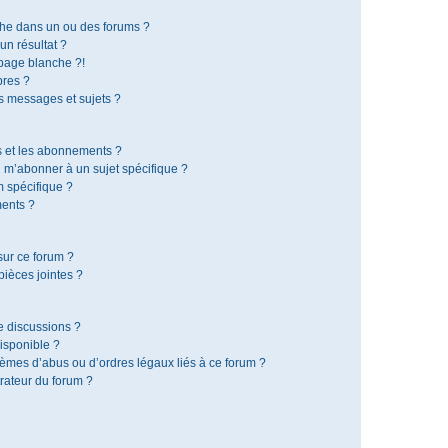
che dans un ou des forums ?
n résultat ?
page blanche ?!
res ?
 messages et sujets ?
is et les abonnements ?
 m’abonner à un sujet spécifique ?
 spécifique ?
ents ?
sur ce forum ?
ièces jointes ?
e discussions ?
disponible ?
lèmes d’abus ou d’ordres légaux liés à ce forum ?
rateur du forum ?