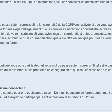
souhaitez utiliser. Pour plus d’informations, veuillez contacter un administrateur du f
de passe soient corrects. Si la fonctionnalité de la COPPA est activée et que vous a
ns forums exigeront également que les nouvelles inscriptions doivent être activées,
 lors de votre inscription. Si vous aviez reçu un courrier électronique, consultez le
électronique ou le courrier électronique a été filtré en tant que pourriel. Si vous
teur du forum.
t que votre nom d’utilisateur et votre mot de passe soient corrects. Si tel est le c
re du site internet ait un problème de configuration et qu’il soit nécessaire de la cor
lus me connecter ?!
tre compte pour une quelconque raison. De plus, beaucoup de forums suppriment pério
eau et essayez de participer plus activement aux discussions du forum.