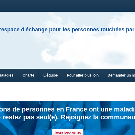
'espace d'échange pour les personnes touchées par
maladies
Charte
L'équipe
Pour aller plus loin
Demander un n
ions de personnes en France ont une maladi
 restez pas seul(e). Rejoignez la communau
Inscrivez-vous