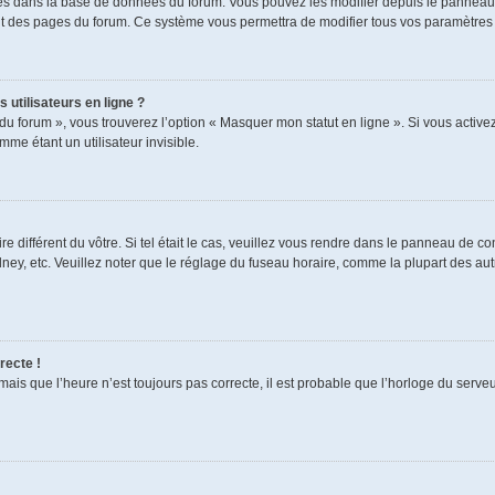
ckés dans la base de données du forum. Vous pouvez les modifier depuis le panneau de
aut des pages du forum. Ce système vous permettra de modifier tous vos paramètres 
 utilisateurs en ligne ?
du forum », vous trouverez l’option « Masquer mon statut en ligne ». Si vous activez
e étant un utilisateur invisible.
re différent du vôtre. Si tel était le cas, veuillez vous rendre dans le panneau de cont
, etc. Veuillez noter que le réglage du fuseau horaire, comme la plupart des autres
recte !
mais que l’heure n’est toujours pas correcte, il est probable que l’horloge du serveur