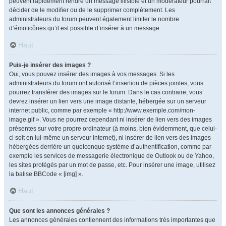
peuvent rapidement rendre un message illisible et un modérateur pourrait
décider de le modifier ou de le supprimer complètement. Les
administrateurs du forum peuvent également limiter le nombre
d’émoticônes qu’il est possible d’insérer à un message.
Haut
Puis-je insérer des images ?
Oui, vous pouvez insérer des images à vos messages. Si les
administrateurs du forum ont autorisé l’insertion de pièces jointes, vous
pourrez transférer des images sur le forum. Dans le cas contraire, vous
devrez insérer un lien vers une image distante, hébergée sur un serveur
internet public, comme par exemple « http://www.exemple.com/mon-
image.gif ». Vous ne pourrez cependant ni insérer de lien vers des images
présentes sur votre propre ordinateur (à moins, bien évidemment, que celui-
ci soit en lui-même un serveur internet), ni insérer de lien vers des images
hébergées derrière un quelconque système d’authentification, comme par
exemple les services de messagerie électronique de Outlook ou de Yahoo,
les sites protégés par un mot de passe, etc. Pour insérer une image, utilisez
la balise BBCode « [img] ».
Haut
Que sont les annonces générales ?
Les annonces générales contiennent des informations très importantes que