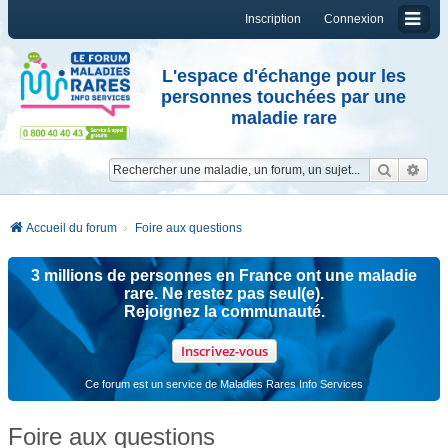
Inscription
Connexion
L'espace d'échange pour les
personnes touchées par une
maladie rare
Reche
Re
Accueil du forum
Foire aux questions
3 millions de personnes en France ont une maladie
rare. Ne restez pas seul(e).
Rejoignez la communauté.
Inscrivez-vous
Ce forum est un service de Maladies Rares Info Services
Foire aux questions