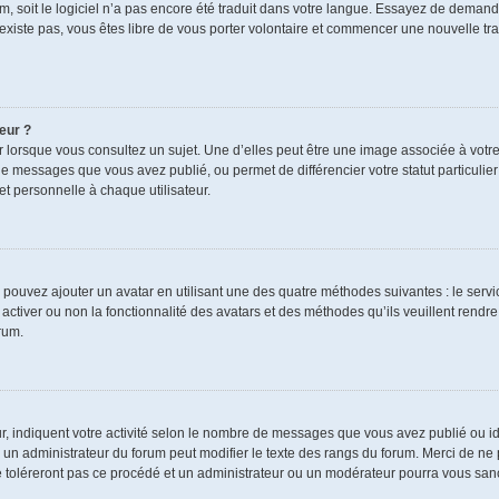
rum, soit le logiciel n’a pas encore été traduit dans votre langue. Essayez de demand
n’existe pas, vous êtes libre de vous porter volontaire et commencer une nouvelle tra
eur ?
r lorsque vous consultez un sujet. Une d’elles peut être une image associée à votr
de messages que vous avez publié, ou permet de différencier votre statut particulie
t personnelle à chaque utilisateur.
s pouvez ajouter un avatar en utilisant une des quatre méthodes suivantes : le servic
ctiver ou non la fonctionnalité des avatars et des méthodes qu’ils veuillent rendre 
rum.
r, indiquent votre activité selon le nombre de messages que vous avez publié ou ide
ul un administrateur du forum peut modifier le texte des rangs du forum. Merci de 
e toléreront pas ce procédé et un administrateur ou un modérateur pourra vous sa