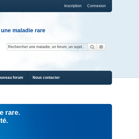
Inscription
Connexion
 une maladie rare
Rechercher
Recherche av
ouveau forum
Nous contacter
e rare.
té.