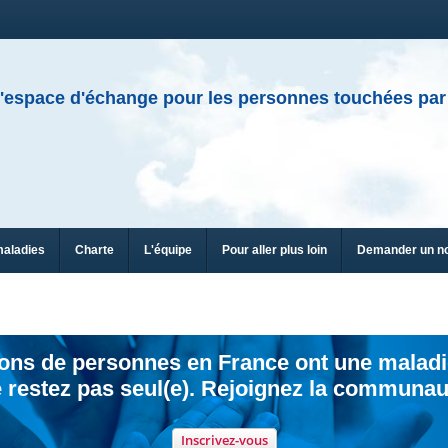
'espace d'échange pour les personnes touchées par
maladies
Charte
L'équipe
Pour aller plus loin
Demander un n
ions de personnes en France ont une maladi
 restez pas seul(e). Rejoignez la communau
Inscrivez-vous