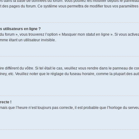
ckés dans la base de données du forum. Vous pouvez les modifier depuis le panneau de
aut des pages du forum. Ce système vous permettra de modifier tous vos paramètres 
 utilisateurs en ligne ?
du forum », vous trouverez l’option « Masquer mon statut en ligne ». Si vous activez
e étant un utilisateur invisible.
re différent du vôtre. Si tel était le cas, veuillez vous rendre dans le panneau de cont
, etc. Veuillez noter que le réglage du fuseau horaire, comme la plupart des autres
recte !
mais que l’heure n’est toujours pas correcte, il est probable que l’horloge du serveur