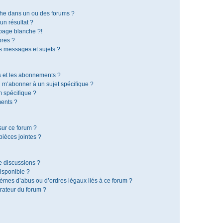
che dans un ou des forums ?
n résultat ?
page blanche ?!
res ?
 messages et sujets ?
is et les abonnements ?
 m’abonner à un sujet spécifique ?
 spécifique ?
ents ?
sur ce forum ?
ièces jointes ?
e discussions ?
disponible ?
lèmes d’abus ou d’ordres légaux liés à ce forum ?
rateur du forum ?