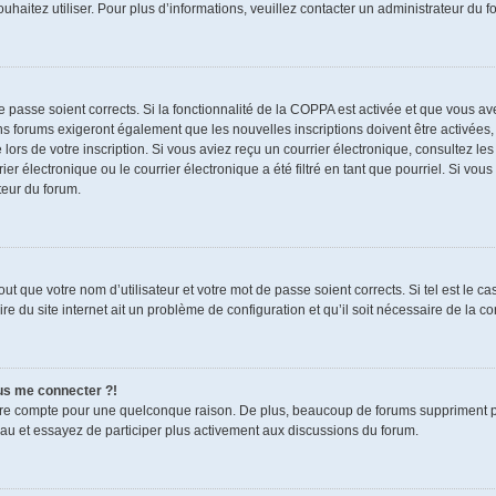
souhaitez utiliser. Pour plus d’informations, veuillez contacter un administrateur du f
de passe soient corrects. Si la fonctionnalité de la COPPA est activée et que vous a
ns forums exigeront également que les nouvelles inscriptions doivent être activées,
 lors de votre inscription. Si vous aviez reçu un courrier électronique, consultez le
électronique ou le courrier électronique a été filtré en tant que pourriel. Si vous
teur du forum.
t que votre nom d’utilisateur et votre mot de passe soient corrects. Si tel est le c
re du site internet ait un problème de configuration et qu’il soit nécessaire de la cor
lus me connecter ?!
tre compte pour une quelconque raison. De plus, beaucoup de forums suppriment pério
eau et essayez de participer plus activement aux discussions du forum.