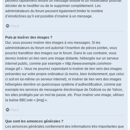
peuvent rapidement rendre un message illisible et un modérateur pourrait
décider de le modifier ou de le supprimer complètement. Les
administrateurs du forum peuvent également limiter le nombre
d’émoticônes qu’il est possible d’insérer à un message.
Haut
Puis-je insérer des images ?
Oui, vous pouvez insérer des images à vos messages. Si les
administrateurs du forum ont autorisé l’insertion de pièces jointes, vous
pourrez transférer des images sur le forum. Dans le cas contraire, vous
devrez insérer un lien vers une image distante, hébergée sur un serveur
internet public, comme par exemple « http://www.exemple.com/mon-
image.gif ». Vous ne pourrez cependant ni insérer de lien vers des images
présentes sur votre propre ordinateur (à moins, bien évidemment, que celui-
ci soit en lui-même un serveur internet), ni insérer de lien vers des images
hébergées derrière un quelconque système d’authentification, comme par
exemple les services de messagerie électronique de Outlook ou de Yahoo,
les sites protégés par un mot de passe, etc. Pour insérer une image, utilisez
la balise BBCode « [img] ».
Haut
Que sont les annonces générales ?
Les annonces générales contiennent des informations très importantes que