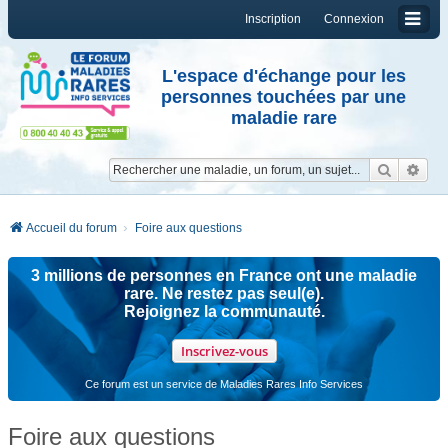
Inscription
Connexion
L'espace d'échange pour les
personnes touchées par une
maladie rare
Reche
Re
Accueil du forum
Foire aux questions
3 millions de personnes en France ont une maladie
rare. Ne restez pas seul(e).
Rejoignez la communauté.
Inscrivez-vous
Ce forum est un service de Maladies Rares Info Services
Foire aux questions