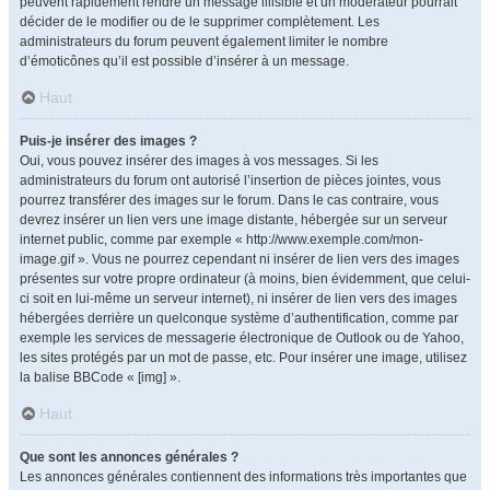
peuvent rapidement rendre un message illisible et un modérateur pourrait
décider de le modifier ou de le supprimer complètement. Les
administrateurs du forum peuvent également limiter le nombre
d’émoticônes qu’il est possible d’insérer à un message.
Haut
Puis-je insérer des images ?
Oui, vous pouvez insérer des images à vos messages. Si les
administrateurs du forum ont autorisé l’insertion de pièces jointes, vous
pourrez transférer des images sur le forum. Dans le cas contraire, vous
devrez insérer un lien vers une image distante, hébergée sur un serveur
internet public, comme par exemple « http://www.exemple.com/mon-
image.gif ». Vous ne pourrez cependant ni insérer de lien vers des images
présentes sur votre propre ordinateur (à moins, bien évidemment, que celui-
ci soit en lui-même un serveur internet), ni insérer de lien vers des images
hébergées derrière un quelconque système d’authentification, comme par
exemple les services de messagerie électronique de Outlook ou de Yahoo,
les sites protégés par un mot de passe, etc. Pour insérer une image, utilisez
la balise BBCode « [img] ».
Haut
Que sont les annonces générales ?
Les annonces générales contiennent des informations très importantes que