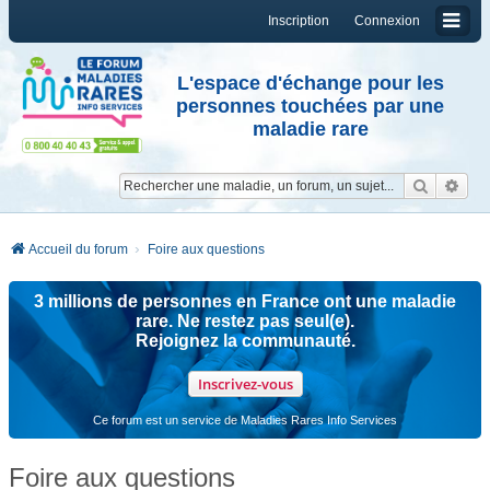
Inscription
Connexion
L'espace d'échange pour les
personnes touchées par une
maladie rare
Reche
Re
Accueil du forum
Foire aux questions
3 millions de personnes en France ont une maladie
rare. Ne restez pas seul(e).
Rejoignez la communauté.
Inscrivez-vous
Ce forum est un service de Maladies Rares Info Services
Foire aux questions