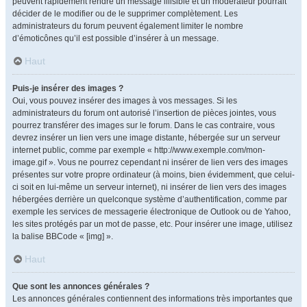
peuvent rapidement rendre un message illisible et un modérateur pourrait
décider de le modifier ou de le supprimer complètement. Les
administrateurs du forum peuvent également limiter le nombre
d’émoticônes qu’il est possible d’insérer à un message.
Haut
Puis-je insérer des images ?
Oui, vous pouvez insérer des images à vos messages. Si les
administrateurs du forum ont autorisé l’insertion de pièces jointes, vous
pourrez transférer des images sur le forum. Dans le cas contraire, vous
devrez insérer un lien vers une image distante, hébergée sur un serveur
internet public, comme par exemple « http://www.exemple.com/mon-
image.gif ». Vous ne pourrez cependant ni insérer de lien vers des images
présentes sur votre propre ordinateur (à moins, bien évidemment, que celui-
ci soit en lui-même un serveur internet), ni insérer de lien vers des images
hébergées derrière un quelconque système d’authentification, comme par
exemple les services de messagerie électronique de Outlook ou de Yahoo,
les sites protégés par un mot de passe, etc. Pour insérer une image, utilisez
la balise BBCode « [img] ».
Haut
Que sont les annonces générales ?
Les annonces générales contiennent des informations très importantes que