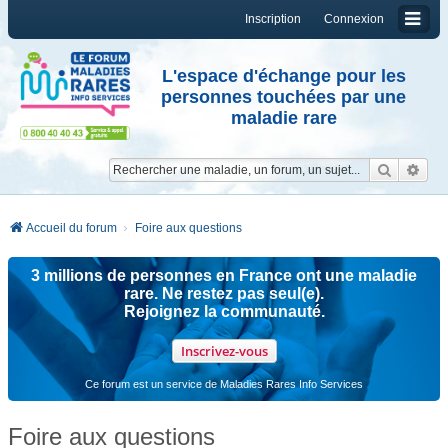
Inscription
Connexion
L'espace d'échange pour les
personnes touchées par une
maladie rare
Reche
Re
Accueil du forum
Foire aux questions
3 millions de personnes en France ont une maladie
rare. Ne restez pas seul(e).
Rejoignez la communauté.
Inscrivez-vous
Ce forum est un service de Maladies Rares Info Services
Foire aux questions