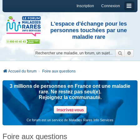
Inscription
Connexion
L'espace d'échange pour les
personnes touchées par une
maladie rare
Reche
Re
Accueil du forum
Foire aux questions
3 millions de personnes en France ont une maladie
rare. Ne restez pas seul(e).
Rejoignez la communauté.
Inscrivez-vous
Ce forum est un service de Maladies Rares Info Services
Foire aux questions