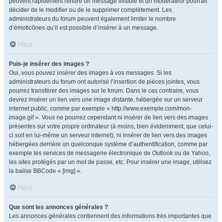
peuvent rapidement rendre un message illisible et un modérateur pourrait
décider de le modifier ou de le supprimer complètement. Les
administrateurs du forum peuvent également limiter le nombre
d’émoticônes qu’il est possible d’insérer à un message.
Haut
Puis-je insérer des images ?
Oui, vous pouvez insérer des images à vos messages. Si les
administrateurs du forum ont autorisé l’insertion de pièces jointes, vous
pourrez transférer des images sur le forum. Dans le cas contraire, vous
devrez insérer un lien vers une image distante, hébergée sur un serveur
internet public, comme par exemple « http://www.exemple.com/mon-
image.gif ». Vous ne pourrez cependant ni insérer de lien vers des images
présentes sur votre propre ordinateur (à moins, bien évidemment, que celui-
ci soit en lui-même un serveur internet), ni insérer de lien vers des images
hébergées derrière un quelconque système d’authentification, comme par
exemple les services de messagerie électronique de Outlook ou de Yahoo,
les sites protégés par un mot de passe, etc. Pour insérer une image, utilisez
la balise BBCode « [img] ».
Haut
Que sont les annonces générales ?
Les annonces générales contiennent des informations très importantes que