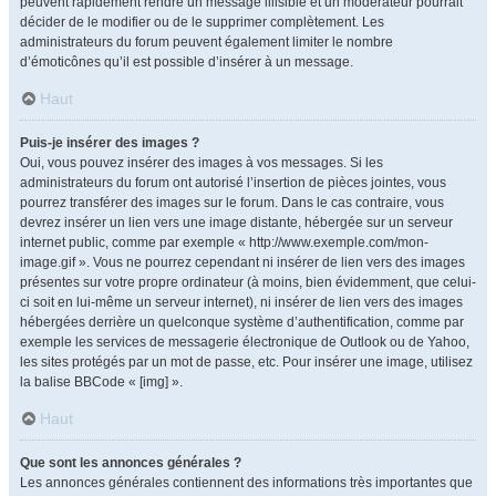
peuvent rapidement rendre un message illisible et un modérateur pourrait
décider de le modifier ou de le supprimer complètement. Les
administrateurs du forum peuvent également limiter le nombre
d’émoticônes qu’il est possible d’insérer à un message.
Haut
Puis-je insérer des images ?
Oui, vous pouvez insérer des images à vos messages. Si les
administrateurs du forum ont autorisé l’insertion de pièces jointes, vous
pourrez transférer des images sur le forum. Dans le cas contraire, vous
devrez insérer un lien vers une image distante, hébergée sur un serveur
internet public, comme par exemple « http://www.exemple.com/mon-
image.gif ». Vous ne pourrez cependant ni insérer de lien vers des images
présentes sur votre propre ordinateur (à moins, bien évidemment, que celui-
ci soit en lui-même un serveur internet), ni insérer de lien vers des images
hébergées derrière un quelconque système d’authentification, comme par
exemple les services de messagerie électronique de Outlook ou de Yahoo,
les sites protégés par un mot de passe, etc. Pour insérer une image, utilisez
la balise BBCode « [img] ».
Haut
Que sont les annonces générales ?
Les annonces générales contiennent des informations très importantes que