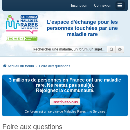
Inscription
Connexion
L'espace d'échange pour les
personnes touchées par une
maladie rare
Reche
Re
Accueil du forum
Foire aux questions
3 millions de personnes en France ont une maladie
rare. Ne restez pas seul(e).
Rejoignez la communauté.
Inscrivez-vous
Ce forum est un service de Maladies Rares Info Services
Foire aux questions