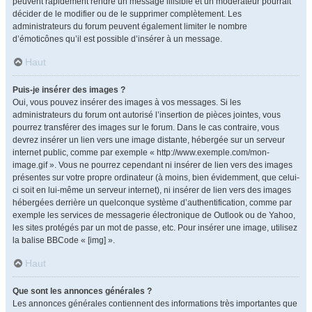
peuvent rapidement rendre un message illisible et un modérateur pourrait
décider de le modifier ou de le supprimer complètement. Les
administrateurs du forum peuvent également limiter le nombre
d’émoticônes qu’il est possible d’insérer à un message.
Haut
Puis-je insérer des images ?
Oui, vous pouvez insérer des images à vos messages. Si les
administrateurs du forum ont autorisé l’insertion de pièces jointes, vous
pourrez transférer des images sur le forum. Dans le cas contraire, vous
devrez insérer un lien vers une image distante, hébergée sur un serveur
internet public, comme par exemple « http://www.exemple.com/mon-
image.gif ». Vous ne pourrez cependant ni insérer de lien vers des images
présentes sur votre propre ordinateur (à moins, bien évidemment, que celui-
ci soit en lui-même un serveur internet), ni insérer de lien vers des images
hébergées derrière un quelconque système d’authentification, comme par
exemple les services de messagerie électronique de Outlook ou de Yahoo,
les sites protégés par un mot de passe, etc. Pour insérer une image, utilisez
la balise BBCode « [img] ».
Haut
Que sont les annonces générales ?
Les annonces générales contiennent des informations très importantes que