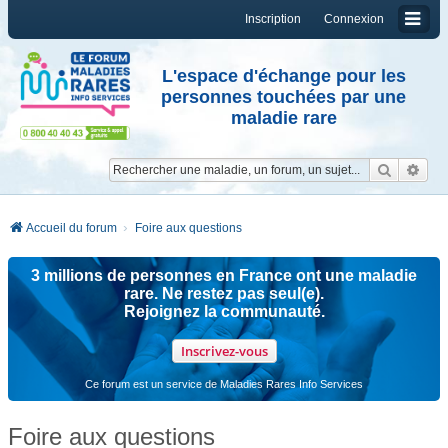
Inscription
Connexion
L'espace d'échange pour les
personnes touchées par une
maladie rare
Reche
Re
Accueil du forum
Foire aux questions
3 millions de personnes en France ont une maladie
rare. Ne restez pas seul(e).
Rejoignez la communauté.
Inscrivez-vous
Ce forum est un service de Maladies Rares Info Services
Foire aux questions