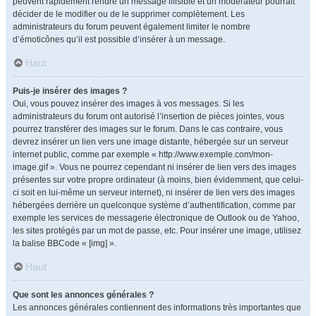
peuvent rapidement rendre un message illisible et un modérateur pourrait
décider de le modifier ou de le supprimer complètement. Les
administrateurs du forum peuvent également limiter le nombre
d’émoticônes qu’il est possible d’insérer à un message.
Haut
Puis-je insérer des images ?
Oui, vous pouvez insérer des images à vos messages. Si les
administrateurs du forum ont autorisé l’insertion de pièces jointes, vous
pourrez transférer des images sur le forum. Dans le cas contraire, vous
devrez insérer un lien vers une image distante, hébergée sur un serveur
internet public, comme par exemple « http://www.exemple.com/mon-
image.gif ». Vous ne pourrez cependant ni insérer de lien vers des images
présentes sur votre propre ordinateur (à moins, bien évidemment, que celui-
ci soit en lui-même un serveur internet), ni insérer de lien vers des images
hébergées derrière un quelconque système d’authentification, comme par
exemple les services de messagerie électronique de Outlook ou de Yahoo,
les sites protégés par un mot de passe, etc. Pour insérer une image, utilisez
la balise BBCode « [img] ».
Haut
Que sont les annonces générales ?
Les annonces générales contiennent des informations très importantes que