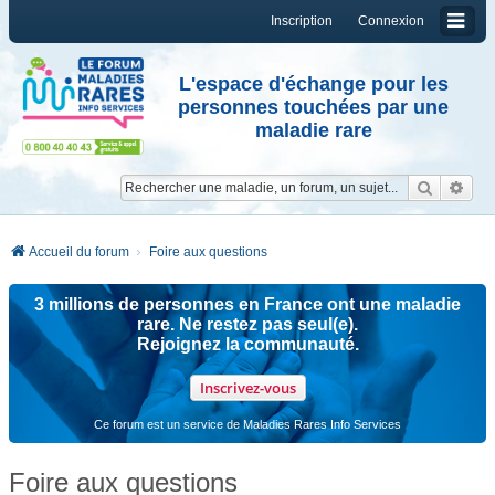
Inscription
Connexion
L'espace d'échange pour les
personnes touchées par une
maladie rare
Reche
Re
Accueil du forum
Foire aux questions
3 millions de personnes en France ont une maladie
rare. Ne restez pas seul(e).
Rejoignez la communauté.
Inscrivez-vous
Ce forum est un service de Maladies Rares Info Services
Foire aux questions