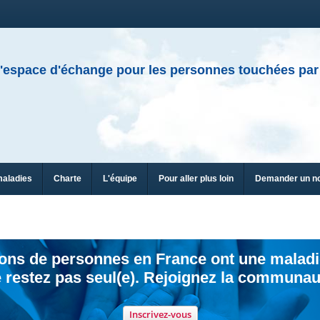
'espace d'échange pour les personnes touchées par
maladies
Charte
L'équipe
Pour aller plus loin
Demander un n
ions de personnes en France ont une maladi
 restez pas seul(e). Rejoignez la communau
Inscrivez-vous