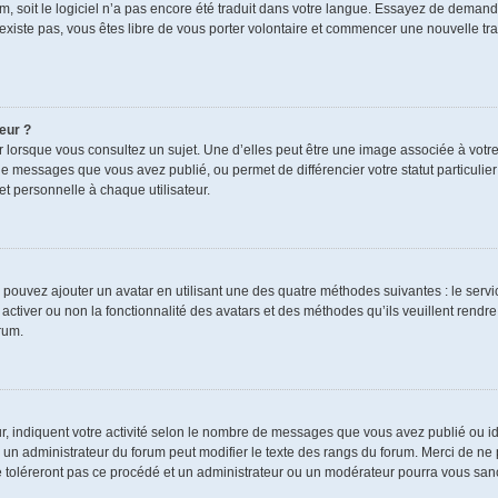
rum, soit le logiciel n’a pas encore été traduit dans votre langue. Essayez de demand
n’existe pas, vous êtes libre de vous porter volontaire et commencer une nouvelle tra
eur ?
r lorsque vous consultez un sujet. Une d’elles peut être une image associée à votr
de messages que vous avez publié, ou permet de différencier votre statut particulie
t personnelle à chaque utilisateur.
s pouvez ajouter un avatar en utilisant une des quatre méthodes suivantes : le servic
ctiver ou non la fonctionnalité des avatars et des méthodes qu’ils veuillent rendre 
rum.
r, indiquent votre activité selon le nombre de messages que vous avez publié ou ide
ul un administrateur du forum peut modifier le texte des rangs du forum. Merci de 
e toléreront pas ce procédé et un administrateur ou un modérateur pourra vous sa