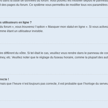
ckés dans la base de données du forum. Vous pouvez les modifier depuis le panneau de
aut des pages du forum. Ce système vous permettra de modifier tous vos paramètres 
 utilisateurs en ligne ?
du forum », vous trouverez l’option « Masquer mon statut en ligne ». Si vous activez
e étant un utilisateur invisible.
re différent du vôtre. Si tel était le cas, veuillez vous rendre dans le panneau de cont
, etc. Veuillez noter que le réglage du fuseau horaire, comme la plupart des autres
recte !
mais que l’heure n’est toujours pas correcte, il est probable que l’horloge du serveur