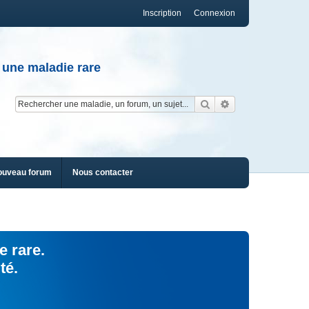
Inscription
Connexion
 une maladie rare
Rechercher
Recherche av
ouveau forum
Nous contacter
e rare.
té.