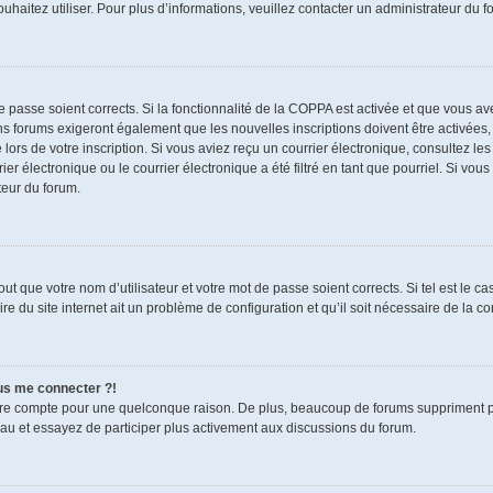
souhaitez utiliser. Pour plus d’informations, veuillez contacter un administrateur du f
de passe soient corrects. Si la fonctionnalité de la COPPA est activée et que vous a
ns forums exigeront également que les nouvelles inscriptions doivent être activées,
 lors de votre inscription. Si vous aviez reçu un courrier électronique, consultez le
électronique ou le courrier électronique a été filtré en tant que pourriel. Si vous
teur du forum.
t que votre nom d’utilisateur et votre mot de passe soient corrects. Si tel est le c
re du site internet ait un problème de configuration et qu’il soit nécessaire de la cor
lus me connecter ?!
tre compte pour une quelconque raison. De plus, beaucoup de forums suppriment pério
eau et essayez de participer plus activement aux discussions du forum.