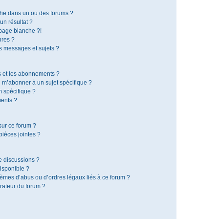
che dans un ou des forums ?
n résultat ?
page blanche ?!
res ?
 messages et sujets ?
is et les abonnements ?
 m’abonner à un sujet spécifique ?
 spécifique ?
ents ?
sur ce forum ?
ièces jointes ?
e discussions ?
disponible ?
lèmes d’abus ou d’ordres légaux liés à ce forum ?
rateur du forum ?