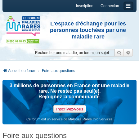
Inscription
Connexion
L'espace d'échange pour les
personnes touchées par une
maladie rare
Reche
Re
Accueil du forum
Foire aux questions
3 millions de personnes en France ont une maladie
rare. Ne restez pas seul(e).
Rejoignez la communauté.
Inscrivez-vous
Ce forum est un service de Maladies Rares Info Services
Foire aux questions