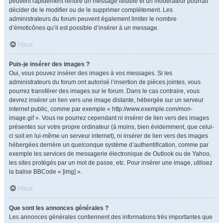
peuvent rapidement rendre un message illisible et un modérateur pourrait
décider de le modifier ou de le supprimer complètement. Les
administrateurs du forum peuvent également limiter le nombre
d’émoticônes qu’il est possible d’insérer à un message.
Haut
Puis-je insérer des images ?
Oui, vous pouvez insérer des images à vos messages. Si les
administrateurs du forum ont autorisé l’insertion de pièces jointes, vous
pourrez transférer des images sur le forum. Dans le cas contraire, vous
devrez insérer un lien vers une image distante, hébergée sur un serveur
internet public, comme par exemple « http://www.exemple.com/mon-
image.gif ». Vous ne pourrez cependant ni insérer de lien vers des images
présentes sur votre propre ordinateur (à moins, bien évidemment, que celui-
ci soit en lui-même un serveur internet), ni insérer de lien vers des images
hébergées derrière un quelconque système d’authentification, comme par
exemple les services de messagerie électronique de Outlook ou de Yahoo,
les sites protégés par un mot de passe, etc. Pour insérer une image, utilisez
la balise BBCode « [img] ».
Haut
Que sont les annonces générales ?
Les annonces générales contiennent des informations très importantes que