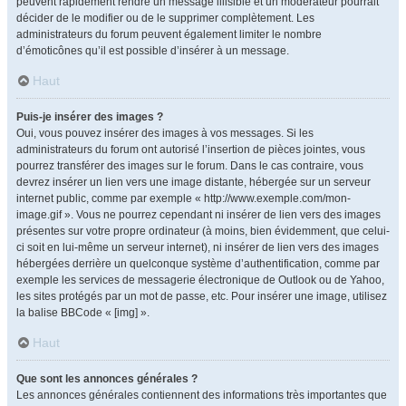
peuvent rapidement rendre un message illisible et un modérateur pourrait
décider de le modifier ou de le supprimer complètement. Les
administrateurs du forum peuvent également limiter le nombre
d’émoticônes qu’il est possible d’insérer à un message.
Haut
Puis-je insérer des images ?
Oui, vous pouvez insérer des images à vos messages. Si les
administrateurs du forum ont autorisé l’insertion de pièces jointes, vous
pourrez transférer des images sur le forum. Dans le cas contraire, vous
devrez insérer un lien vers une image distante, hébergée sur un serveur
internet public, comme par exemple « http://www.exemple.com/mon-
image.gif ». Vous ne pourrez cependant ni insérer de lien vers des images
présentes sur votre propre ordinateur (à moins, bien évidemment, que celui-
ci soit en lui-même un serveur internet), ni insérer de lien vers des images
hébergées derrière un quelconque système d’authentification, comme par
exemple les services de messagerie électronique de Outlook ou de Yahoo,
les sites protégés par un mot de passe, etc. Pour insérer une image, utilisez
la balise BBCode « [img] ».
Haut
Que sont les annonces générales ?
Les annonces générales contiennent des informations très importantes que