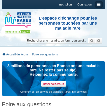
Inscription
Connexion
L'espace d'échange pour les
personnes touchées par une
maladie rare
Reche
Re
Accueil du forum
Foire aux questions
3 millions de personnes en France ont une maladie
rare. Ne restez pas seul(e).
Rejoignez la communauté.
Inscrivez-vous
Ce forum est un service de Maladies Rares Info Services
Foire aux questions