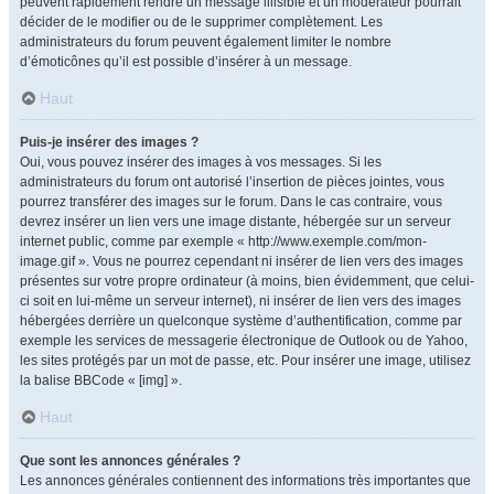
peuvent rapidement rendre un message illisible et un modérateur pourrait
décider de le modifier ou de le supprimer complètement. Les
administrateurs du forum peuvent également limiter le nombre
d’émoticônes qu’il est possible d’insérer à un message.
Haut
Puis-je insérer des images ?
Oui, vous pouvez insérer des images à vos messages. Si les
administrateurs du forum ont autorisé l’insertion de pièces jointes, vous
pourrez transférer des images sur le forum. Dans le cas contraire, vous
devrez insérer un lien vers une image distante, hébergée sur un serveur
internet public, comme par exemple « http://www.exemple.com/mon-
image.gif ». Vous ne pourrez cependant ni insérer de lien vers des images
présentes sur votre propre ordinateur (à moins, bien évidemment, que celui-
ci soit en lui-même un serveur internet), ni insérer de lien vers des images
hébergées derrière un quelconque système d’authentification, comme par
exemple les services de messagerie électronique de Outlook ou de Yahoo,
les sites protégés par un mot de passe, etc. Pour insérer une image, utilisez
la balise BBCode « [img] ».
Haut
Que sont les annonces générales ?
Les annonces générales contiennent des informations très importantes que