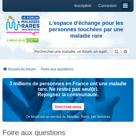
Inscription
Connexion
L'espace d'échange pour les
personnes touchées par une
maladie rare
Reche
Re
Accueil du forum
Foire aux questions
3 millions de personnes en France ont une maladie
rare. Ne restez pas seul(e).
Rejoignez la communauté.
Inscrivez-vous
Ce forum est un service de Maladies Rares Info Services
Foire aux questions