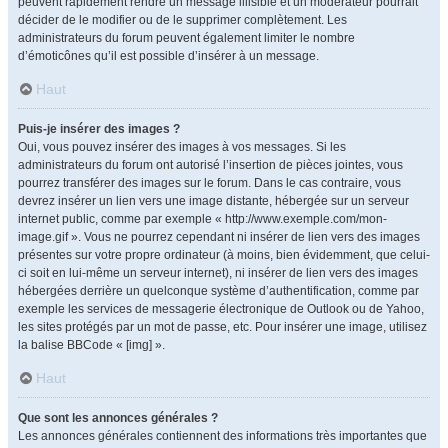
peuvent rapidement rendre un message illisible et un modérateur pourrait
décider de le modifier ou de le supprimer complètement. Les
administrateurs du forum peuvent également limiter le nombre
d’émoticônes qu’il est possible d’insérer à un message.
Haut
Puis-je insérer des images ?
Oui, vous pouvez insérer des images à vos messages. Si les
administrateurs du forum ont autorisé l’insertion de pièces jointes, vous
pourrez transférer des images sur le forum. Dans le cas contraire, vous
devrez insérer un lien vers une image distante, hébergée sur un serveur
internet public, comme par exemple « http://www.exemple.com/mon-
image.gif ». Vous ne pourrez cependant ni insérer de lien vers des images
présentes sur votre propre ordinateur (à moins, bien évidemment, que celui-
ci soit en lui-même un serveur internet), ni insérer de lien vers des images
hébergées derrière un quelconque système d’authentification, comme par
exemple les services de messagerie électronique de Outlook ou de Yahoo,
les sites protégés par un mot de passe, etc. Pour insérer une image, utilisez
la balise BBCode « [img] ».
Haut
Que sont les annonces générales ?
Les annonces générales contiennent des informations très importantes que