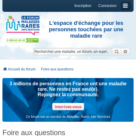
Inscription
Connexion
L'espace d'échange pour les
personnes touchées par une
maladie rare
Reche
Re
Accueil du forum
Foire aux questions
3 millions de personnes en France ont une maladie
rare. Ne restez pas seul(e).
Rejoignez la communauté.
Inscrivez-vous
Ce forum est un service de Maladies Rares Info Services
Foire aux questions