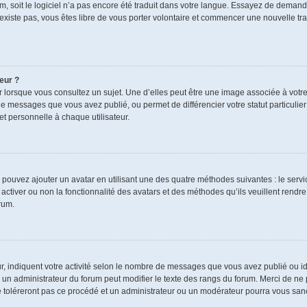
rum, soit le logiciel n’a pas encore été traduit dans votre langue. Essayez de demand
n’existe pas, vous êtes libre de vous porter volontaire et commencer une nouvelle tra
eur ?
r lorsque vous consultez un sujet. Une d’elles peut être une image associée à votr
de messages que vous avez publié, ou permet de différencier votre statut particulie
t personnelle à chaque utilisateur.
s pouvez ajouter un avatar en utilisant une des quatre méthodes suivantes : le servic
ctiver ou non la fonctionnalité des avatars et des méthodes qu’ils veuillent rendre 
rum.
r, indiquent votre activité selon le nombre de messages que vous avez publié ou ide
ul un administrateur du forum peut modifier le texte des rangs du forum. Merci de 
e toléreront pas ce procédé et un administrateur ou un modérateur pourra vous sa