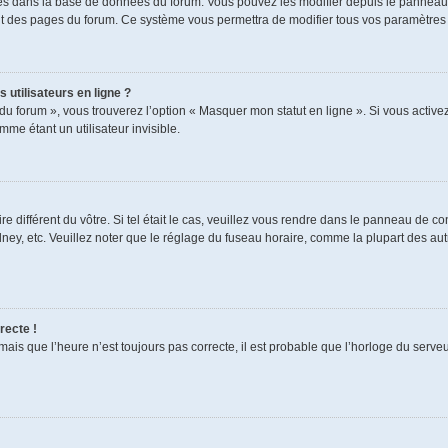
ckés dans la base de données du forum. Vous pouvez les modifier depuis le panneau de
aut des pages du forum. Ce système vous permettra de modifier tous vos paramètres 
 utilisateurs en ligne ?
du forum », vous trouverez l’option « Masquer mon statut en ligne ». Si vous activez
e étant un utilisateur invisible.
re différent du vôtre. Si tel était le cas, veuillez vous rendre dans le panneau de cont
, etc. Veuillez noter que le réglage du fuseau horaire, comme la plupart des autres
recte !
mais que l’heure n’est toujours pas correcte, il est probable que l’horloge du serveur