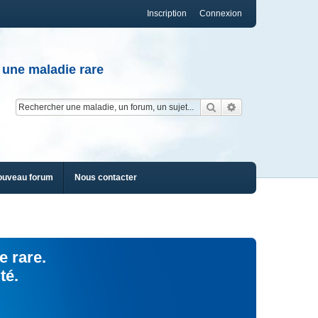
Inscription
Connexion
 une maladie rare
Rechercher
Recherche av
ouveau forum
Nous contacter
e rare.
té.