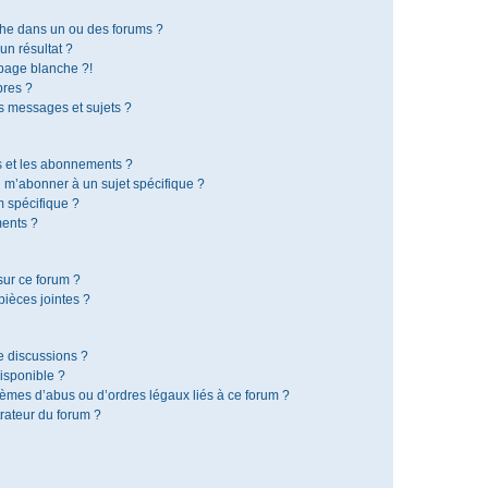
che dans un ou des forums ?
n résultat ?
page blanche ?!
res ?
 messages et sujets ?
is et les abonnements ?
 m’abonner à un sujet spécifique ?
 spécifique ?
ents ?
sur ce forum ?
ièces jointes ?
e discussions ?
disponible ?
lèmes d’abus ou d’ordres légaux liés à ce forum ?
rateur du forum ?