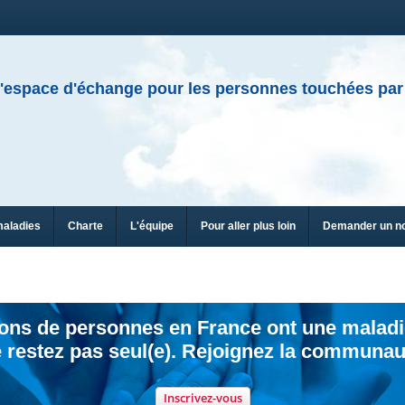
'espace d'échange pour les personnes touchées par
maladies
Charte
L'équipe
Pour aller plus loin
Demander un n
ions de personnes en France ont une maladi
 restez pas seul(e). Rejoignez la communau
Inscrivez-vous