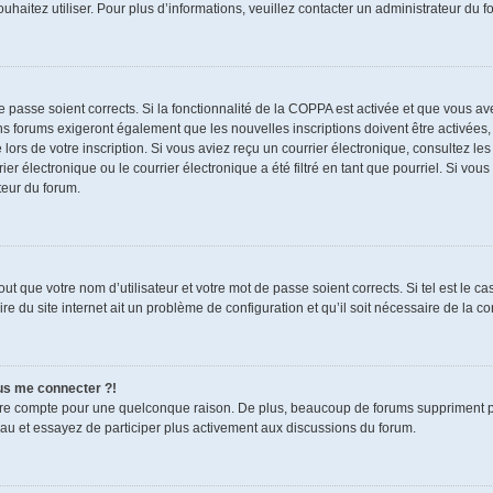
souhaitez utiliser. Pour plus d’informations, veuillez contacter un administrateur du f
de passe soient corrects. Si la fonctionnalité de la COPPA est activée et que vous a
ns forums exigeront également que les nouvelles inscriptions doivent être activées,
 lors de votre inscription. Si vous aviez reçu un courrier électronique, consultez le
électronique ou le courrier électronique a été filtré en tant que pourriel. Si vous
teur du forum.
t que votre nom d’utilisateur et votre mot de passe soient corrects. Si tel est le c
re du site internet ait un problème de configuration et qu’il soit nécessaire de la cor
lus me connecter ?!
tre compte pour une quelconque raison. De plus, beaucoup de forums suppriment pério
eau et essayez de participer plus activement aux discussions du forum.